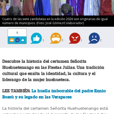
Cuatro de las siete candidatas en la edición 2026 son originarias de igual
número de municipios. (Foto: José Gómez/Colaborador)
6
1
2
1
2
Descubre la historia del certamen Señorita
Huehuetenango en las Fiestas Julias. Una tradición
cultural que exalta la identidad, la cultura y el
liderazgo de la mujer huehueteca.
LEE TAMBIÉN:
La huella imborrable del padre Ennio
Bossù y su legado en las Verapaces
La historia del certamen Señorita Huehuetenango está