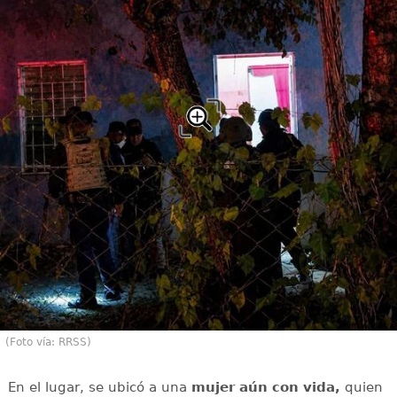
(Foto vía: RRSS)
En el lugar, se ubicó a una
mujer aún con vida,
quien