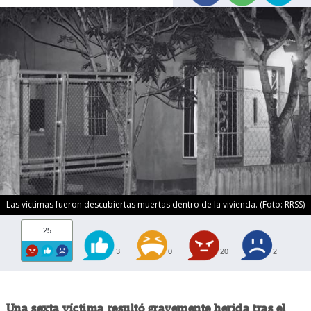
Las víctimas fueron descubiertas muertas dentro de la vivienda. (Foto: RRSS)
25
3
0
20
2
Una sexta víctima resultó gravemente herida tras el