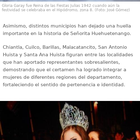
Gloria Garay fue Reina de las Fiestas Julias 1942 cuando aún la
festividad se celebraba en el Hipódromo, zona 8. (Foto: José Gómez)
Asimismo, distintos municipios han dejado una huella
importante en la historia de Señorita Huehuetenango.
Chiantla, Cuilco, Barillas, Malacatancito, San Antonio
Huista y Santa Ana Huista figuran entre las localidades
que han aportado representantes sobresalientes,
demostrando que el certamen ha logrado integrar a
mujeres de diferentes regiones del departamento,
fortaleciendo el sentido de pertenencia e identidad.