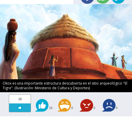
Okox es una importante estructura descubierta en el sitio arqueológico "El
Tigre". (Ilustración: Ministerio de Cultura y Deportes)
16
16
0
0
0