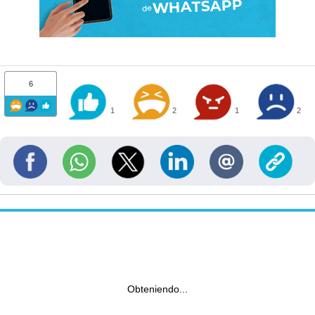
6
1
2
1
2
Obteniendo...