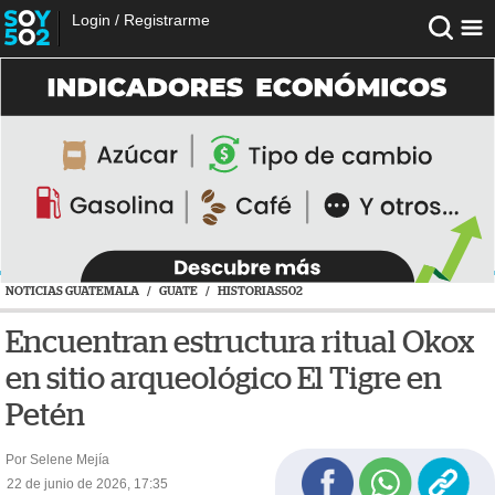
Login
/
Registrarme
NOTICIAS GUATEMALA
/
GUATE
/
HISTORIAS502
Encuentran estructura ritual Okox
en sitio arqueológico El Tigre en
Petén
Por Selene Mejía
22 de junio de 2026, 17:35