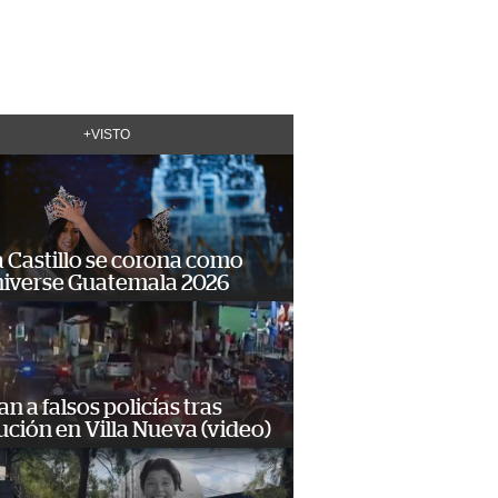
+VISTO
 Castillo se corona como
niverse Guatemala 2026
n a falsos policías tras
ción en Villa Nueva (video)