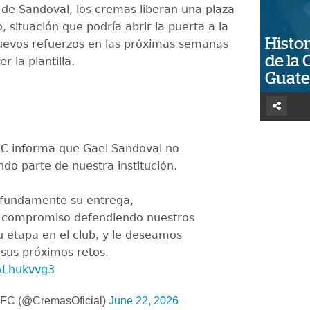
a de Sandoval, los cremas liberan una plaza
, situación que podría abrir la puerta a la
Histor
uevos refuerzos en las próximas semanas
de la 
r la plantilla.
Guat
C informa que Gael Sandoval no
do parte de nuestra institución.
fundamente su entrega,
y compromiso defendiendo nuestros
u etapa en el club, y le deseamos
sus próximos retos.
UALhukvvg3
FC (@CremasOficial)
June 22, 2026