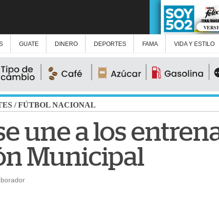
VERS
S
GUATE
DINERO
DEPORTES
FAMA
VIDA Y ESTILO
TES
/
FÚTBOL NACIONAL
 se une a los entre
ón Municipal
aborador