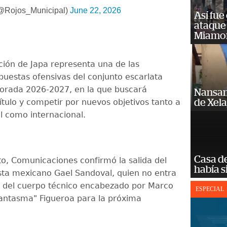
@Rojos_Municipal)
June 22, 2026
Así fue
ataque
Miamo
ción de Japa representa una de las
apuestas ofensivas del conjunto escarlata
orada 2026-2027, en la que buscará
Nansan
ítulo y competir por nuevos objetivos tanto a
de Xel
al como internacional.
Casa d
to, Comunicaciones confirmó la salida del
había s
ta mexicano Gael Sandoval, quien no entra
s del cuerpo técnico encabezado por Marco
ESPECIAL
Fantasma" Figueroa para la próxima