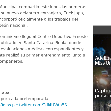
 Municipal compartió este lunes las primeras
su nuevo delantero extranjero, Erick Japa,
ncorporó oficialmente a los trabajos del
eón nacional.
dominicano llegó al Centro Deportivo Ernesto
, ubicado en Santa Catarina Pinula, donde
 evaluaciones médicas correspondientes y
te realizó su primer entrenamiento junto a
Adelina
compañeros.
Miss U
Captura
etapa.
persecu
orpora a la pretemporada
Rojos
pic.twitter.com/Tdl4UVAa5S