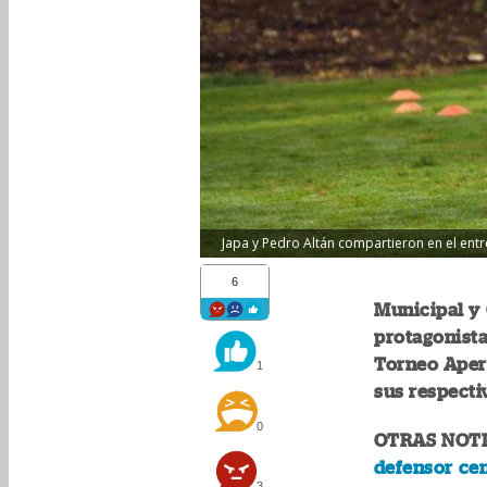
Japa y Pedro Altán compartieron en el entre
6
Municipal y
protagonist
Torneo Aper
1
sus respectiv
0
OTRAS NOTI
defensor ce
3