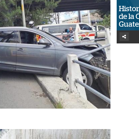
Histor
de la 
Guat