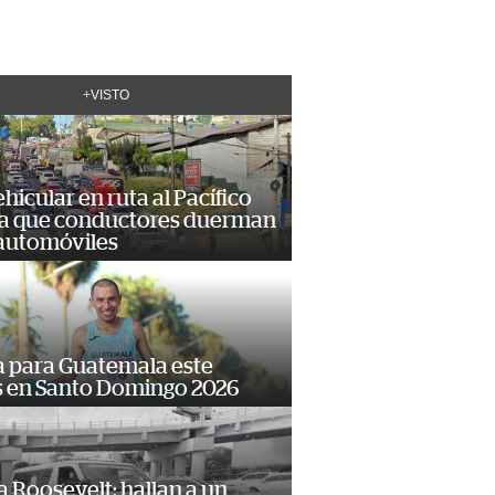
+VISTO
hicular en ruta al Pacífico
a que conductores duerman
 automóviles
 para Guatemala este
s en Santo Domingo 2026
 Roosevelt: hallan a un