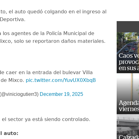
to, el auto quedó colgando en el ingreso al
 Deportiva.
los agentes de la Policía Municipal de
Mixco, solo se reportaron daños materiales.
Caos ve
provoc
en sus
e caer en la entrada del bulevar Villa
 de Mixco.
pic.twitter.com/YuvUX0XbqB
(@viniciogutierr3)
December 19, 2025
Agenda
vierne
n el sector ya está siendo controlado.
l auto:
Calzada