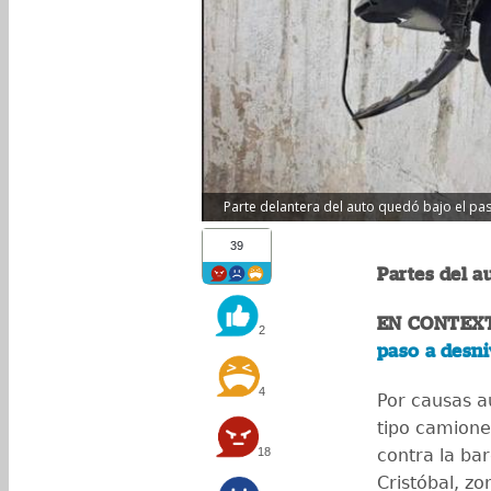
Parte delantera del auto quedó bajo el paso
39
Partes del a
EN CONTEX
2
paso a desni
4
Por causas a
tipo camionet
18
contra la ba
Cristóbal, z