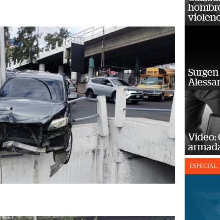
hombre 
violenc
Surgen 
Alessan
Video:
armada
ESPECIAL