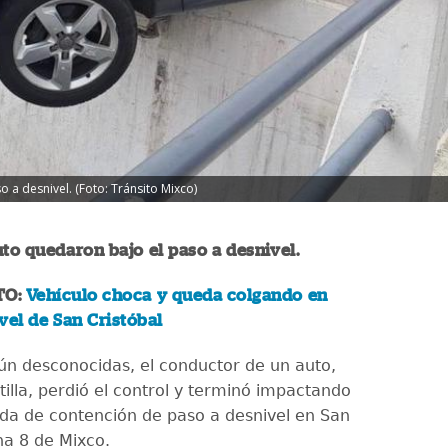
 a desnivel. (Foto: Tránsito Mixco)
uto quedaron bajo el paso a desnivel.
TO:
Vehículo choca y queda colgando en
vel de San Cristóbal
ún desconocidas, el conductor de un auto,
illa, perdió el control y terminó impactando
rda de contención de paso a desnivel en San
ona 8 de Mixco.