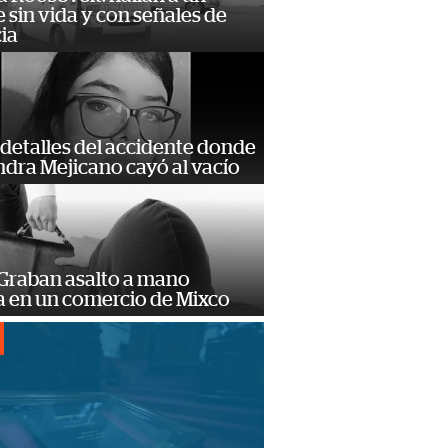
sin vida y con señales de
ia
detalles del accidente donde
dra Mejicano cayó al vacío
 Graban asalto a mano
 en un comercio de Mixco