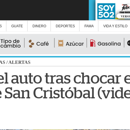
VERS
S
GUATE
DINERO
DEPORTES
FAMA
VIDA Y ESTILO
AS
/
ALERTAS
l auto tras chocar 
 San Cristóbal (vid