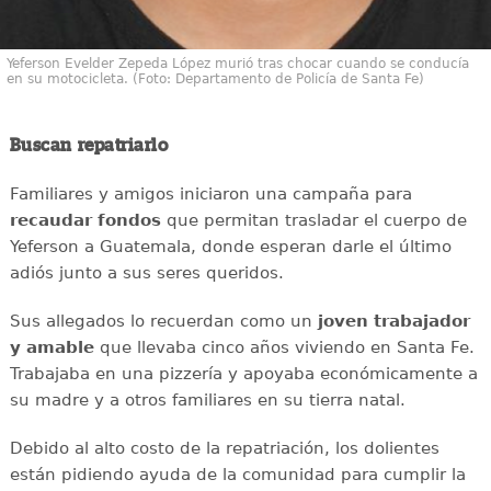
Yeferson Evelder Zepeda López murió tras chocar cuando se conducía
en su motocicleta. (Foto: Departamento de Policía de Santa Fe)
Buscan repatriarlo
Familiares y amigos iniciaron una campaña para
recaudar
fondos
que permitan trasladar el cuerpo de
Yeferson a Guatemala, donde esperan darle el último
adiós junto a sus seres queridos.
Sus allegados lo recuerdan como un
joven
trabajador
y amable
que llevaba cinco años viviendo en Santa Fe.
Trabajaba en una pizzería y apoyaba económicamente a
su madre y a otros familiares en su tierra natal.
Debido al alto costo de la repatriación, los dolientes
están pidiendo ayuda de la comunidad para cumplir la