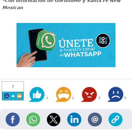
*Con información de GoFundMe y Santa Fe New
Mexican
7
1
1
0
5