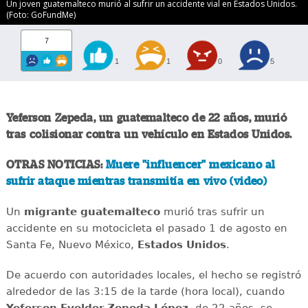
Un joven guatemalteco murió al sufrir un accidente vial en Estados Unidos.
(Foto: GoFundMe)
7
1
1
0
5
Yeferson Zepeda, un guatemalteco de 22 años, murió
tras colisionar contra un vehículo en Estados Unidos.
OTRAS NOTICIAS:
Muere "influencer" mexicano al
sufrir ataque mientras transmitía en vivo (video)
Un
migrante
guatemalteco
murió tras sufrir un
accidente en su motocicleta el pasado 1 de agosto en
Santa Fe, Nuevo México,
Estados
Unidos
.
De acuerdo con autoridades locales, el hecho se registró
alrededor de las 3:15 de la tarde (hora local), cuando
Yeferson Evelder Zepeda López
, de 22 años, se