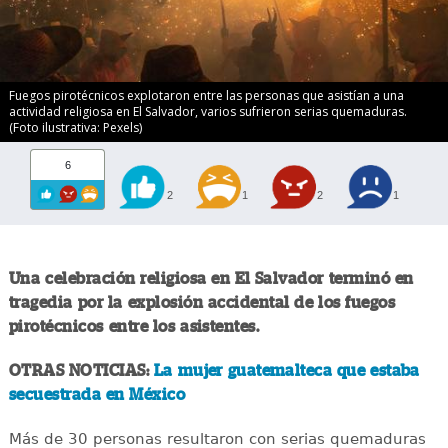
Fuegos pirotécnicos explotaron entre las personas que asistían a una
actividad religiosa en El Salvador, varios sufrieron serias quemaduras.
(Foto ilustrativa: Pexels)
6
2
1
2
1
Una celebración religiosa en El Salvador terminó en
tragedia por la explosión accidental de los fuegos
pirotécnicos entre los asistentes.
OTRAS NOTICIAS:
La mujer guatemalteca que estaba
secuestrada en México
Más de 30 personas resultaron con serias quemaduras