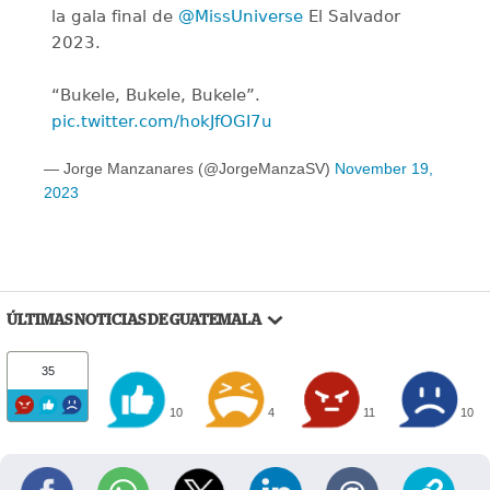
la gala final de
@MissUniverse
El Salvador
2023.
“Bukele, Bukele, Bukele”.
pic.twitter.com/hokJfOGI7u
— Jorge Manzanares (@JorgeManzaSV)
November 19,
2023
ÚLTIMAS NOTICIAS DE GUATEMALA
35
10
4
11
10