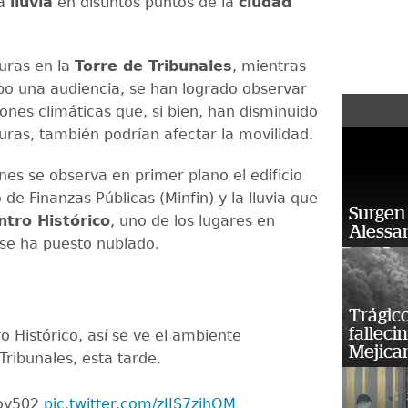
la
lluvia
en distintos puntos de la
ciudad
turas en la
Torre de Tribunales
, mientras
abo una audiencia, se han logrado observar
ones climáticas que, si bien, han disminuido
uras, también podrían afectar la movilidad.
nes se observa en primer plano el edificio
o de Finanzas Públicas (Minfin) y la lluvia que
Surgen 
ntro Histórico
, uno de los lugares en
Alessan
 se ha puesto nublado.
Trágico
falleci
o Histórico, así se ve el ambiente
Mejica
Tribunales, esta tarde.
Soy502
pic.twitter.com/zIIS7zjhOM