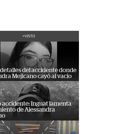
+VISTO
detalles del accidente donde
dra Mejicano cayó al vacío
 accidente: Inguat lamenta
miento de Alessandra
no