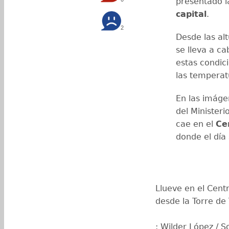
presentado 
capital
.
2
Desde las al
se lleva a c
estas condici
las temperat
En las imáge
del Ministeri
cae en el
Ce
donde el día
Llueve en el Centr
desde la Torre de 
: Wilder López / 