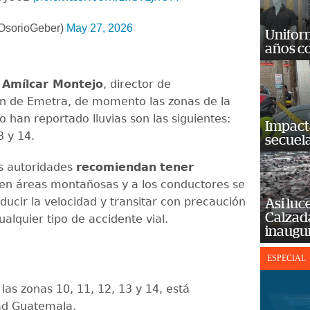
OsorioGeber)
May 27, 2026
Unifor
años c
ó
Amílcar Montejo
, director de
n de Emetra, de momento las zonas de la
 han reportado lluvias son las siguientes:
Impact
3 y 14.
secuela
s autoridades
recomiendan
tener
en áreas montañosas y a los conductores se
reducir la velocidad y transitar con precaución
Así luc
Calzada
ualquier tipo de accidente vial.
inaugu
ESPECIAL
las zonas 10, 11, 12, 13 y 14, está
ad Guatemala.