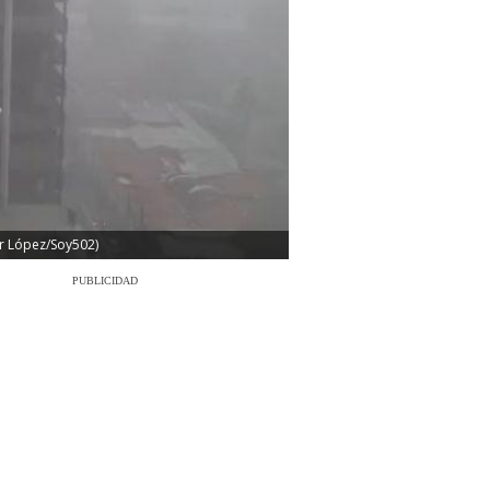
er López/Soy502)
PUBLICIDAD