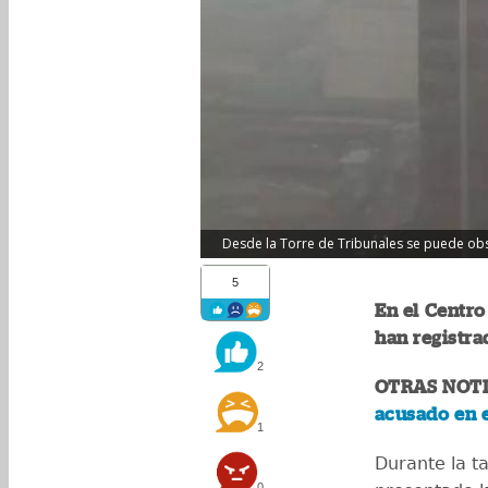
Desde la Torre de Tribunales se puede obse
5
En el Centro
han registrad
2
OTRAS NOTI
acusado en e
1
Durante la t
0