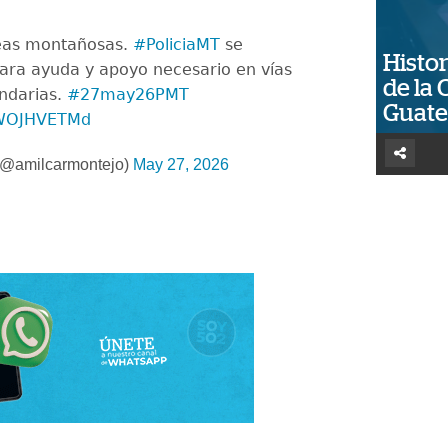
eas montañosas.
#PoliciaMT
se
Histor
ara ayuda y apoyo necesario en vías
de la 
undarias.
#27may26PMT
Guat
/SWOJHVETMd
(@amilcarmontejo)
May 27, 2026