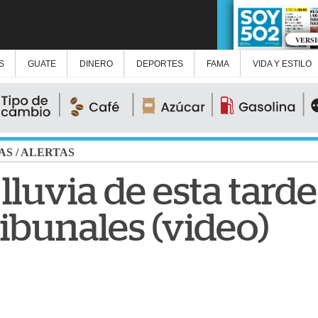
VERS
S
GUATE
DINERO
DEPORTES
FAMA
VIDA Y ESTILO
AS
/
ALERTAS
 lluvia de esta tard
ibunales (video)