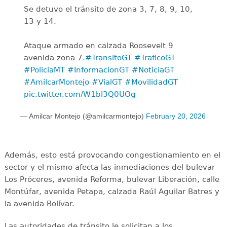
Se detuvo el tránsito de zona 3, 7, 8, 9, 10,
13 y 14.
Ataque armado en calzada Roosevelt 9
avenida zona 7.
#TransitoGT
#TraficoGT
#PoliciaMT
#InformacionGT
#NoticiaGT
#AmilcarMontejo
#VialGT
#MovilidadGT
pic.twitter.com/W1bI3Q0UOg
— Amilcar Montejo (@amilcarmontejo)
February 20, 2026
Además, esto está provocando congestionamiento en el
sector y el mismo afecta las inmediaciones del bulevar
Los Próceres, avenida Reforma, bulevar Liberación, calle
Montúfar, avenida Petapa, calzada Raúl Aguilar Batres y
la avenida Bolívar.
Las autoridades de tránsito le solicitan a los