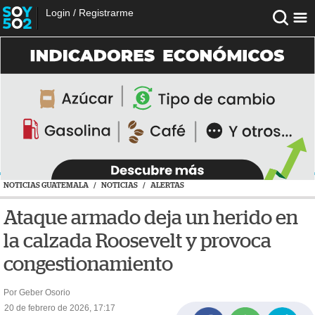
Login
/
Registrarme
NOTICIAS GUATEMALA
/
NOTICIAS
/
ALERTAS
Ataque armado deja un herido en
la calzada Roosevelt y provoca
congestionamiento
Por Geber Osorio
20 de febrero de 2026, 17:17