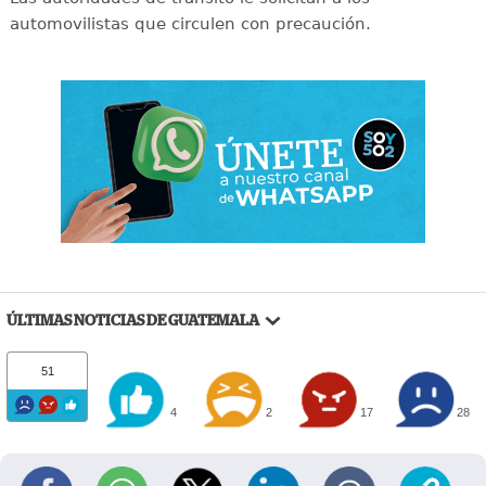
automovilistas que circulen con precaución.
ÚLTIMAS NOTICIAS DE GUATEMALA
51
4
2
17
28