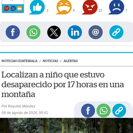
2
3
12
7
NOTICIAS GUATEMALA
/
NOTICIAS
/
ALERTAS
Localizan a niño que estuvo
desaparecido por 17 horas en una
montaña
Por Reychel Méndez
08 de agosto de 2026, 00:41