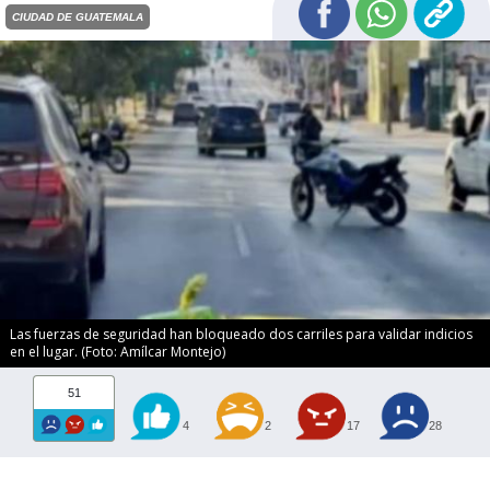
CIUDAD DE GUATEMALA
Las fuerzas de seguridad han bloqueado dos carriles para validar indicios
en el lugar. (Foto: Amílcar Montejo)
51
4
2
17
28