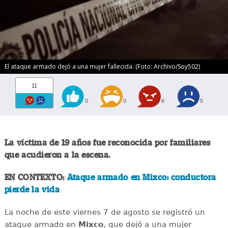
El ataque armado dejó a una mujer fallecida. (Foto: Archivo/Soy502)
11
0
0
6
5
La víctima de 19 años fue reconocida por familiares
que acudieron a la escena.
EN CONTEXTO:
Ataque armado en Mixco: conductora
pierde la vida
La noche de este viernes 7 de agosto se registró un
ataque armado en
Mixco
, que dejó a una mujer