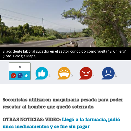
El accidente laboral sucedió en el sector conocido como vuelta "El Chilero".
(Foto: Google Maps)
8
1
0
4
3
Socorristas utilizaron maquinaria pesada para poder
rescatar al hombre que quedó soterrado.
OTRAS NOTICIAS: VIDEO:
Llegó a la farmacia, pidió
unos medicamentos y se fue sin pagar