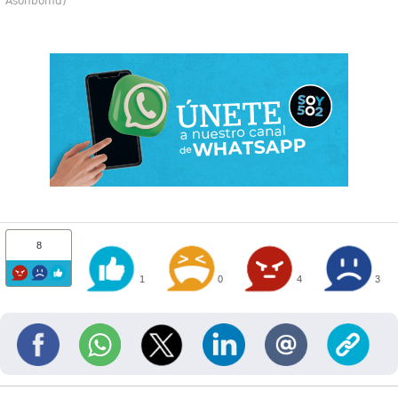
Asonbomd)
8
1
0
4
3