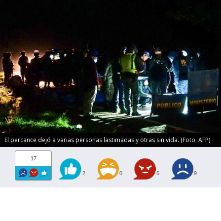
El percance dejó a varias personas lastimadas y otras sin vida. (Foto: AFP)
17
2
0
6
9