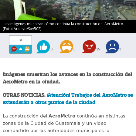
Las imágenes muestran cómo continúa la construcción del AeroMetro.
(Foto: Archivo/Soy502)
31
8
6
15
2
Imágenes muestran los avances en la construcción del
AeroMetro en la ciudad.
OTRAS NOTICIAS:
¡Atención! Trabajos del AeroMetro se
extenderán a otros puntos de la ciudad
La construcción del
AeroMetro
continúa en distintas
zonas de la Ciudad de Guatemala y un video
compartido por las autoridades municipales lo