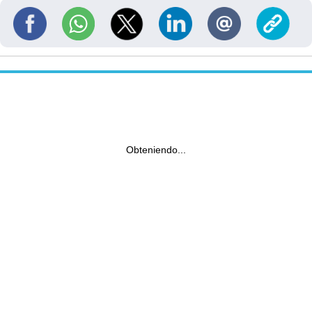
Obteniendo...