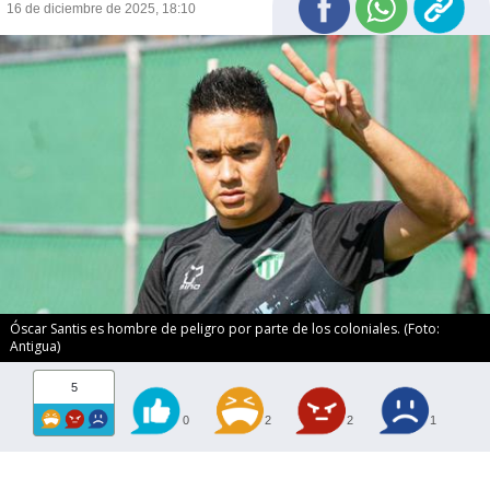
16 de diciembre de 2025, 18:10
Óscar Santis es hombre de peligro por parte de los coloniales. (Foto:
Antigua)
5
0
2
2
1