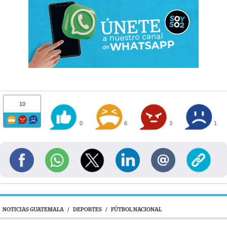
10
0
6
3
1
NOTICIAS GUATEMALA
/
DEPORTES
/
FÚTBOL NACIONAL