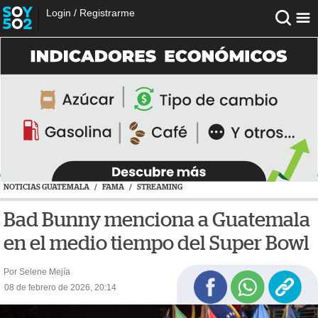
Login
/
Registrarme
NOTICIAS GUATEMALA
/
FAMA
/
STREAMING
Bad Bunny menciona a Guatemala
en el medio tiempo del Super Bowl
Por Selene Mejía
08 de febrero de 2026, 20:14