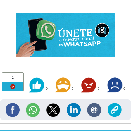
2
0
0
2
0