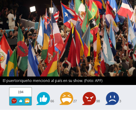
El puertoriqueño mencionó al país en su show. (Foto: APF)
194
66
27
98
3