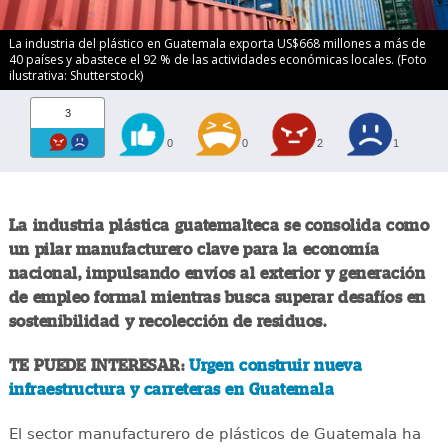
La industria del plástico en Guatemala exporta US$668 millones a más de
40 países y abastece el 92 % de las actividades económicas locales. (Foto
ilustrativa: Shutterstock)
3
0
0
2
1
La industria plástica guatemalteca se consolida como
un pilar manufacturero clave para la economía
nacional, impulsando envíos al exterior y generación
de empleo formal mientras busca superar desafíos en
sostenibilidad y recolección de residuos.
TE PUEDE INTERESAR:
Urgen construir nueva
infraestructura y carreteras en Guatemala
El sector manufacturero de plásticos de Guatemala ha