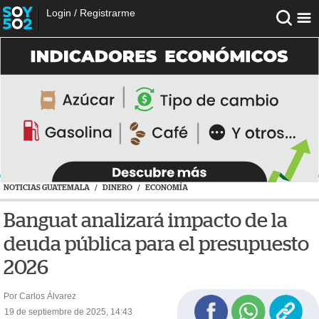
Login
/
Registrarme
NOTICIAS GUATEMALA
/
DINERO
/
ECONOMÍA
Banguat analizará impacto de la
deuda pública para el presupuesto
2026
Por Carlos Álvarez
19 de septiembre de 2025, 14:43