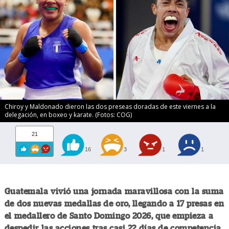
Chiroy y Maldonado dieron las dos preseas doradas de este viernes a la
delegación, en boxeo y karate. (Fotos: COG)
21
16
3
1
1
Guatemala vivió una jornada maravillosa con la suma
de dos nuevas medallas de oro, llegando a 17 presas en
el medallero de Santo Domingo 2026, que empieza a
despedir las acciones tras casi 22 días de competencia.