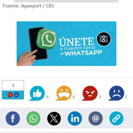
Fuente: Agexport / CIG
3
0
0
2
1