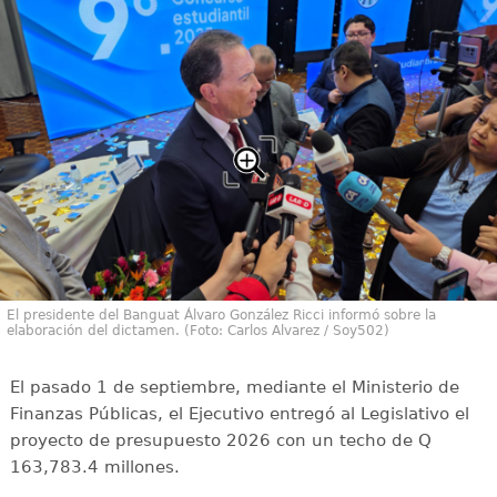
El presidente del Banguat Álvaro González Ricci informó sobre la
elaboración del dictamen. (Foto: Carlos Alvarez / Soy502)
El pasado 1 de septiembre, mediante el Ministerio de
Finanzas Públicas, el Ejecutivo entregó al Legislativo el
proyecto de presupuesto 2026 con un techo de Q
163,783.4 millones.