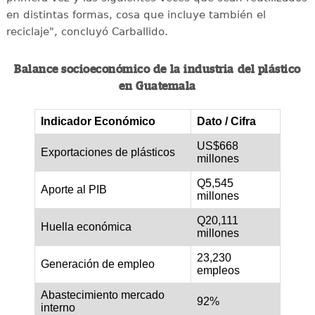
en distintas formas, cosa que incluye también el
reciclaje", concluyó Carballido.
Balance socioeconómico de la industria del plástico
en Guatemala
Indicador Económico
Dato / Cifra
US$668
Exportaciones de plásticos
millones
Q5,545
Aporte al PIB
millones
Q20,111
Huella económica
millones
23,230
Generación de empleo
empleos
Abastecimiento mercado
92%
interno