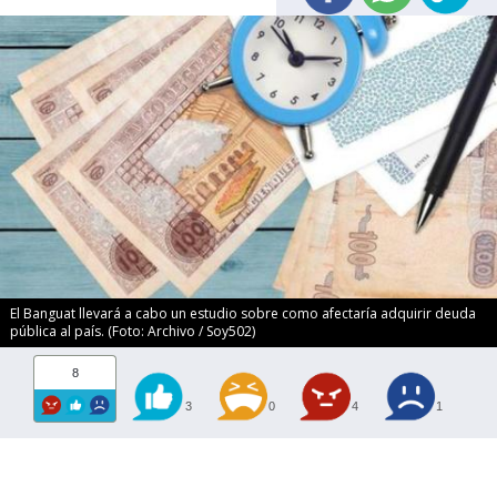
El Banguat llevará a cabo un estudio sobre como afectaría adquirir deuda
pública al país. (Foto: Archivo / Soy502)
8
3
0
4
1