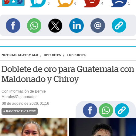
3
0
4
1
NOTICIAS GUATEMALA
/
DEPORTES
/
+ DEPORTES
Doblete de oro para Guatemala con
Maldonado y Chiroy
Con información de Bernie
Morales/Colaborador
08 de agosto de 2026, 01:16
#JUEGOSCAYCARIBE