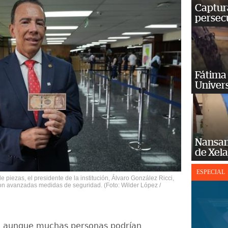
Captura
persecu
Fátima 
Univer
Nansan
de Xel
ESPECIAL
 piezas, el presidente de la institución, Álvaro González Ricci,
on avanzadas medidas de seguridad. (Foto: Wilder López /
, aunque muchas personas podrían