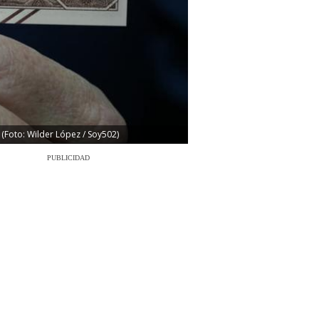
 (Foto: Wilder López / Soy502)
PUBLICIDAD