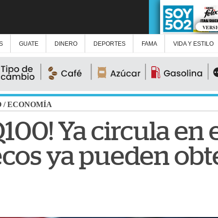
VERS
S
GUATE
DINERO
DEPORTES
FAMA
VIDA Y ESTILO
O
/
ECONOMÍA
Q100! Ya circula en e
cos ya pueden obt