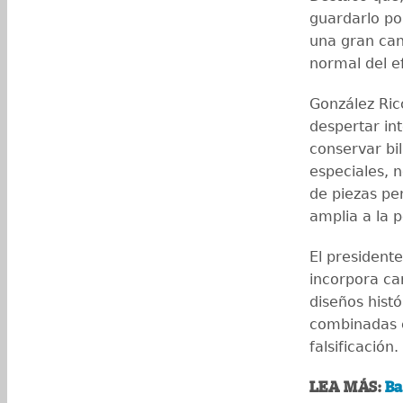
guardarlo po
una gran cant
normal del ef
González Ric
despertar in
conservar bi
especiales, n
de piezas pe
amplia a la p
El presidente
incorpora car
diseños hist
combinadas c
falsificación.
LEA MÁS:
Ba