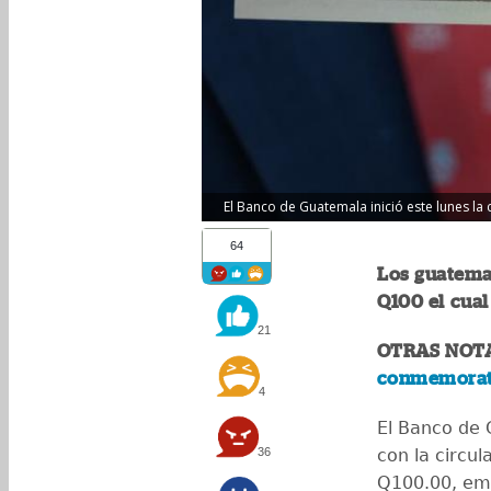
El Banco de Guatemala inició este lunes la
64
Los guatemal
Q100 el cual
21
OTRAS NOT
conmemorativ
4
El Banco de
36
con la circu
Q100.00, emi