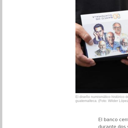
El diseño numismático histórico de
guatemalteca. (Foto: Wilder Lópe
El banco cent
durante dos 