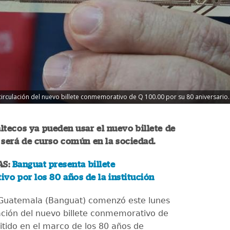
 circulación del nuevo billete conmemorativo de Q 100.00 por su 80 aniversario.
tecos ya pueden usar el nuevo billete de
 será de curso común en la sociedad.
AS:
Banguat presenta billete
o por los 80 años de la institución
 Guatemala (Banguat) comenzó este lunes
lación del nuevo billete conmemorativo de
tido en el marco de los 80 años de