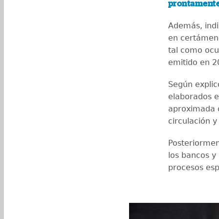
prontamente
Además, indi
en certámene
tal como ocu
emitido en 2
Según explicó
elaborados e
aproximada d
circulación 
Posteriormen
los bancos y
procesos esp