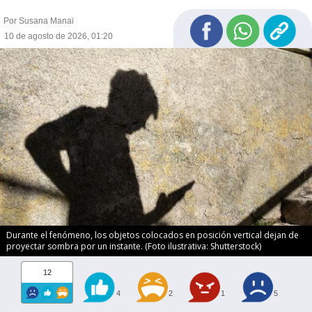
Por Susana Manai
10 de agosto de 2026, 01:20
Durante el fenómeno, los objetos colocados en posición vertical dejan de
proyectar sombra por un instante. (Foto ilustrativa: Shutterstock)
12
4
2
1
5