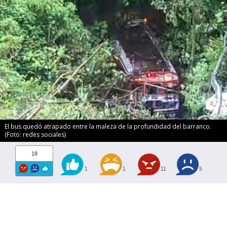
El bus quedó atrapado entre la maleza de la profundidad del barranco.
(Foto: redes sociales)
18
1
1
11
5