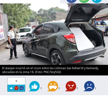
El ataque ocurrió en el cruce entre las colonias San Rafael III y Kennedy,
ubicadas en la zona 18. (Foto: PNC/Soy502)
8
3
0
3
2