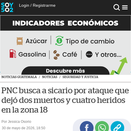
Login
/
Registrarme
NOTICIAS GUATEMALA
/
NOTICIAS
/
SEGURIDAD Y JUSTICIA
PNC busca a sicario por ataque que
dejó dos muertos y cuatro heridos
en la zona 18
Por Jessica Osorio
30 de mayo de 2026, 18:50