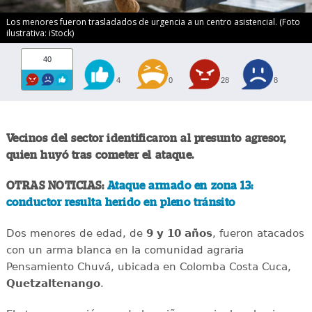
Los menores fueron trasladados de urgencia a un centro asistencial. (Foto
ilustrativa: iStock)
40
4
0
28
8
Vecinos del sector identificaron al presunto agresor,
quien huyó tras cometer el ataque.
OTRAS NOTICIAS:
Ataque armado en zona 13:
conductor resulta herido en pleno tránsito
Dos menores de edad, de
9 y 10 años
, fueron atacados
con un arma blanca en la comunidad agraria
Pensamiento Chuvá, ubicada en Colomba Costa Cuca,
Quetzaltenango
.