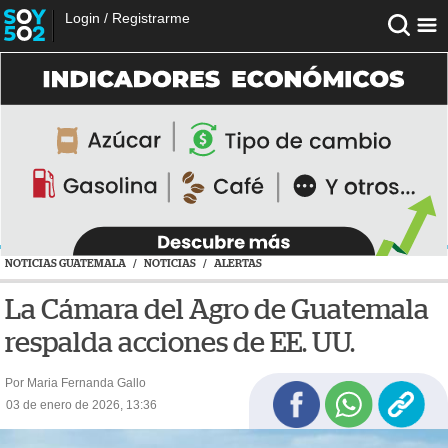
Login
/
Registrarme
NOTICIAS GUATEMALA
/
NOTICIAS
/
ALERTAS
La Cámara del Agro de Guatemala
respalda acciones de EE. UU.
Por Maria Fernanda Gallo
03 de enero de 2026, 13:36