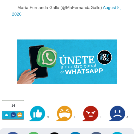
— María Fernanda Gallo (@MaFernandaGallo)
August 8,
2026
14
9
1
1
3