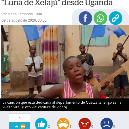
“Luna de Xelajú” desde Uganda
Por Maria Fernanda Gallo
09 de agosto de 2026, 00:00
La canción que está dedicada al departamento de Quetzaltenango se ha
vuelto viral. (Foto vía: captura de video)
3
2
1
0
0