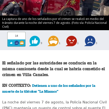
La captura de uno de los señalados por el crimen se realizó en medio del
tránsito durante la noche del viernes 7 de agosto. (Foto vía: Policía Nacional
Civil)
14
9
1
1
3
El señalado por las autoridades se conducía en la
misma camioneta desde la cual se habría cometido el
crimen en Villa Canales.
EN CONTEXTO:
Detienen a uno de los señalados por la
muerte de la tiktoker "La Miamor"
La noche del viernes 7 de agosto, la Policía Nacional Civil
(PNC) mantenía un puesto de control sobre el puente El