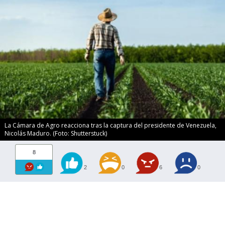
La Cámara de Agro reacciona tras la captura del presidente de Venezuela,
Nicolás Maduro. (Foto: Shutterstuck)
8
2
0
6
0