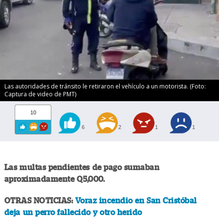
Las autoridades de tránsito le retiraron el vehículo a un motorista. (Foto:
Captura de video de PMT)
10
6
2
1
1
Las multas pendientes de pago sumaban
aproximadamente Q5,000.
OTRAS NOTICIAS:
Voraz incendio en San Cristóbal
deja un perro fallecido y otro herido