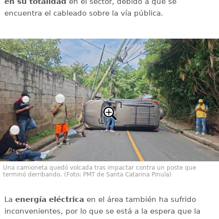
en su totalidad
en el sector, debido a que se
encuentra el cableado sobre la vía pública.
Una camioneta quedó volcada tras impactar contra un poste que
terminó derribando. (Foto: PMT de Santa Catarina Pinula)
La
energía
eléctrica
en el área también ha sufrido
inconvenientes, por lo que se está a la espera que la