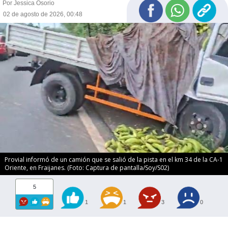
Por Jessica Osorio
02 de agosto de 2026, 00:48
Provial informó de un camión que se salió de la pista en el km 34 de la CA-1
Oriente, en Fraijanes. (Foto: Captura de pantalla/Soy/S02)
5
1
1
3
0