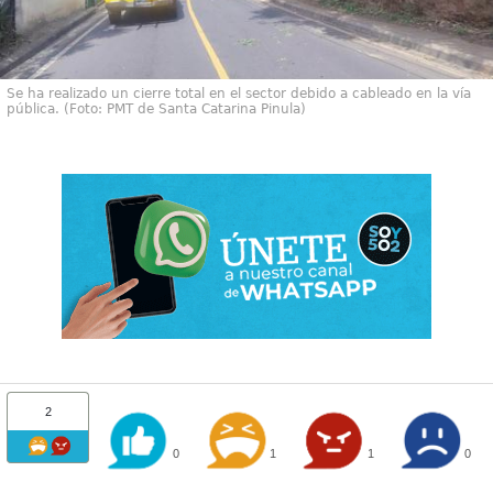
Se ha realizado un cierre total en el sector debido a cableado en la vía
pública. (Foto: PMT de Santa Catarina Pinula)
2
0
1
1
0