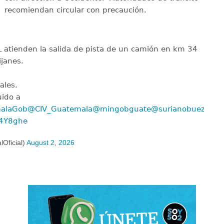
recomiendan circular con precaución.
 atienden la salida de pista de un camión en km 34
ijanes.
ales.
uido a
alaGob
@CIV_Guatemala
@mingobguate
@surianobuezo
z4Y8ghe
Oficial)
August 2, 2026