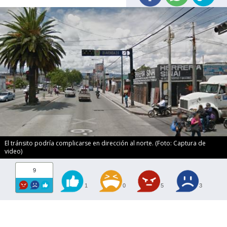
El tránsito podría complicarse en dirección al norte. (Foto: Captura de
video)
9
1
0
5
3