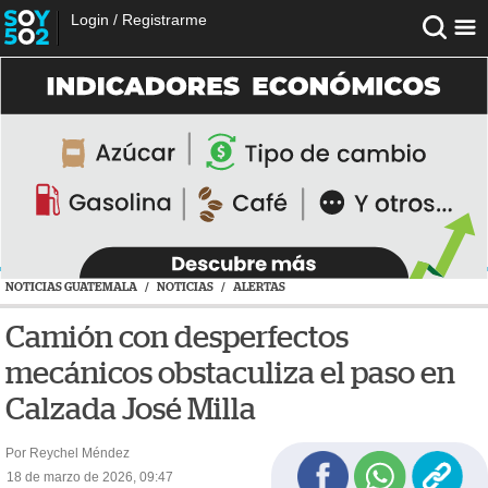
Login
/
Registrarme
NOTICIAS GUATEMALA
/
NOTICIAS
/
ALERTAS
Camión con desperfectos
mecánicos obstaculiza el paso en
Calzada José Milla
Por Reychel Méndez
18 de marzo de 2026, 09:47