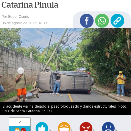
Catarina Pinula
Por Geber Osorio
06 de agosto de 2026, 18:17
El accidente vial ha dejado el paso bloqueado y daños estructurales. (Foto:
PMT de Santa Catarina Pinula)
2
0
1
1
0