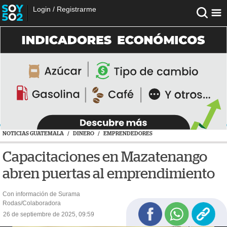
Login
/
Registrarme
NOTICIAS GUATEMALA
/
DINERO
/
EMPRENDEDORES
Capacitaciones en Mazatenango
abren puertas al emprendimiento
Con información de Surama
Rodas/Colaboradora
26 de septiembre de 2025, 09:59