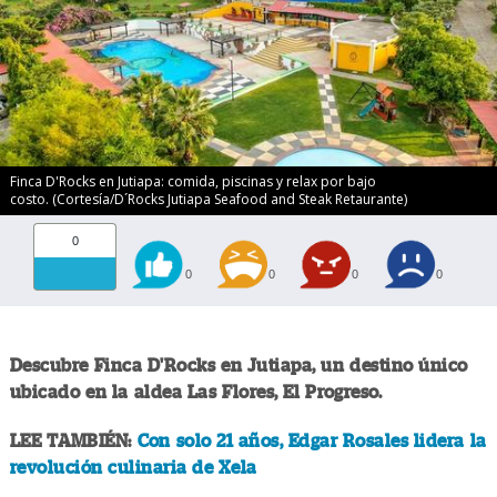
Finca D'Rocks en Jutiapa: comida, piscinas y relax por bajo
costo. (Cortesía/D´Rocks Jutiapa Seafood and Steak Retaurante)
0
0
0
0
0
Descubre Finca D'Rocks en Jutiapa, un destino único
ubicado en la aldea Las Flores, El Progreso.
LEE TAMBIÉN:
Con solo 21 años, Edgar Rosales lidera la
revolución culinaria de Xela