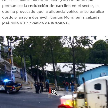
permanece la
reducción de carriles
en el sector, lo
que ha provocado que la afluencia vehicular se paralice
desde el paso a desnivel Fuentes Mohr, en la calzada
José Milla y 17 avenida de la
zona 6.