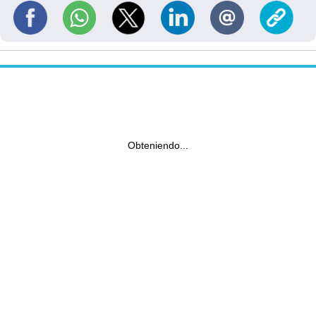
Obteniendo...