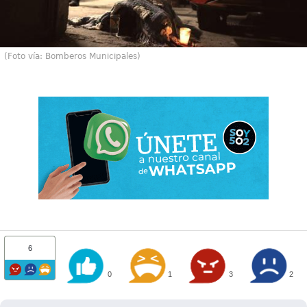
(Foto vía: Bomberos Municipales)
6
0
1
3
2