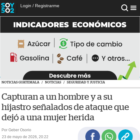
Login
/
Registrarme
NOTICIAS GUATEMALA
/
NOTICIAS
/
SEGURIDAD Y JUSTICIA
Capturan a un hombre y a su
hijastro señalados de ataque que
dejó a una mujer herida
Por Geber Osorio
23 de mayo de 2026, 20:22