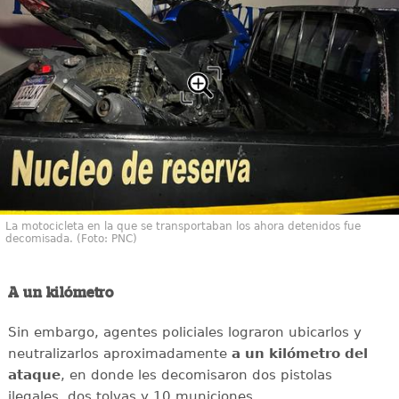
La motocicleta en la que se transportaban los ahora detenidos fue
decomisada. (Foto: PNC)
A un kilómetro
Sin embargo, agentes policiales lograron ubicarlos y
neutralizarlos aproximadamente
a un kilómetro del
ataque
, en donde les decomisaron dos pistolas
ilegales, dos tolvas y 10 municiones.