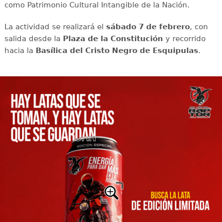
como Patrimonio Cultural Intangible de la Nación.
La actividad se realizará el
sábado 7 de febrero
, con
salida desde la
Plaza de la Constitución
y recorrido
hacia la
Basílica del Cristo Negro de Esquipulas
.