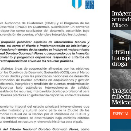
Imágene
armado
Mixco
El cam
transp
droga
Trágico
falleci
Mejica
ESPECIAL