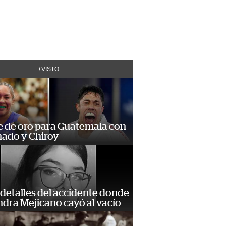
+VISTO
e de oro para Guatemala con
ado y Chiroy
detalles del accidente donde
dra Mejicano cayó al vacío