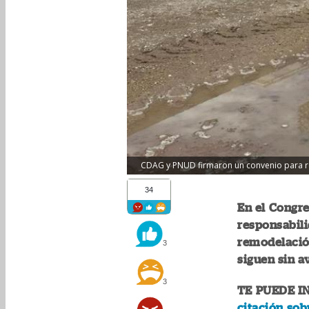
CDAG y PNUD firmaron un convenio para r
34
En el Congre
responsabili
remodelació
3
siguen sin a
3
TE PUEDE I
citación sob