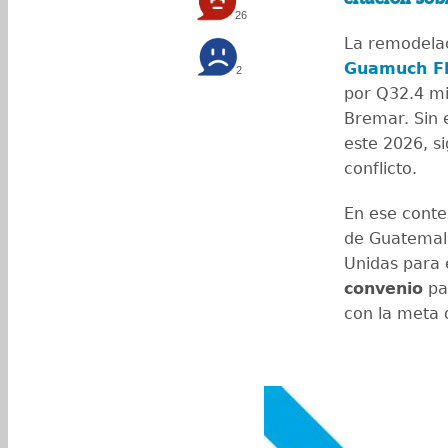
26
La remodela
Guamuch Fl
2
por Q32.4 mil
Bremar. Sin 
este 2026, s
conflicto.
En ese conte
de Guatemala
Unidas para 
convenio
par
con la meta 