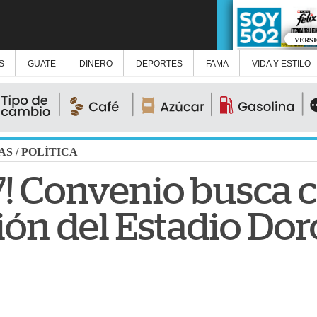
VERS
S
GUATE
DINERO
DEPORTES
FAMA
VIDA Y ESTILO
AS
/
POLÍTICA
7! Convenio busca c
ón del Estadio Dor