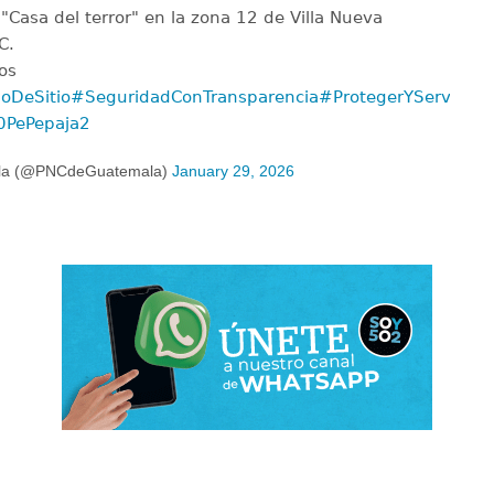
Casa del terror" en la zona 12 de Villa Nueva
C.
os
oDeSitio
#SeguridadConTransparencia
#ProtegerYServir
/0PePepaja2
la (@PNCdeGuatemala)
January 29, 2026