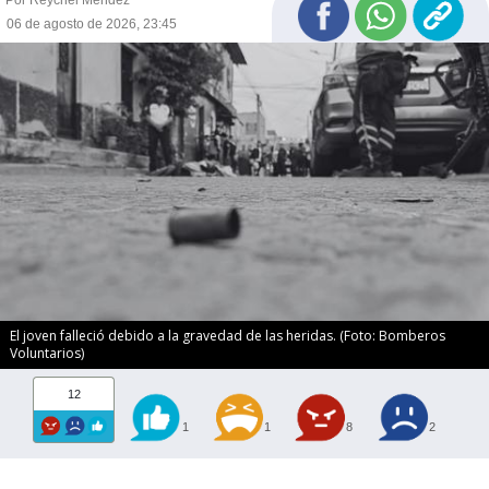
Por Reychel Méndez
06 de agosto de 2026, 23:45
El joven falleció debido a la gravedad de las heridas. (Foto: Bomberos
Voluntarios)
12
1
1
8
2