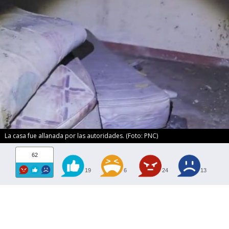
La casa fue allanada por las autoridades. (Foto: PNC)
62
19
6
24
13