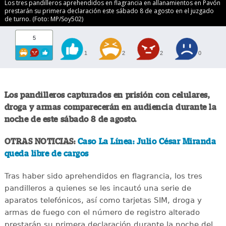
Los tres pandilleros aprehendidos en flagrancia en allanamientos en Pavón
prestarán su primera declaración este sábado 8 de agosto en el juzgado
de turno. (Foto: MP/Soy502)
5
1
2
2
0
Los pandilleros capturados en prisión con celulares,
droga y armas comparecerán en audiencia durante la
noche de este sábado 8 de agosto.
OTRAS NOTICIAS:
Caso La Línea: Julio César Miranda
queda libre de cargos
Tras haber sido aprehendidos en flagrancia, los tres
pandilleros a quienes se les incautó una serie de
aparatos telefónicos, así como tarjetas SIM, droga y
armas de fuego con el número de registro alterado
prestarán su primera declaración durante la noche del