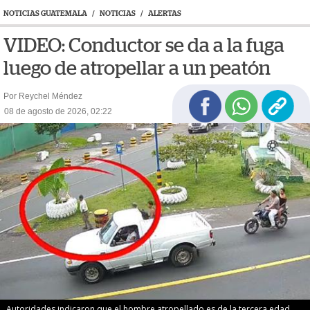
NOTICIAS GUATEMALA
/
NOTICIAS
/
ALERTAS
VIDEO: Conductor se da a la fuga
luego de atropellar a un peatón
Por Reychel Méndez
08 de agosto de 2026, 02:22
Autoridades indicaron que el hombre atropellado es de la tercera edad.