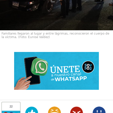
Familiares llegaron al lugar y entre lágrimas, reconocieron el cuerpo de
la víctima. (Foto: Eunise Valdez)
22