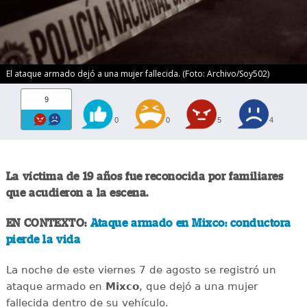
El ataque armado dejó a una mujer fallecida. (Foto: Archivo/Soy502)
9
0
0
5
4
La víctima de 19 años fue reconocida por familiares
que acudieron a la escena.
EN CONTEXTO:
Ataque armado en Mixco: conductora
pierde la vida
La noche de este viernes 7 de agosto se registró un
ataque armado en
Mixco
, que dejó a una mujer
fallecida dentro de su vehículo.