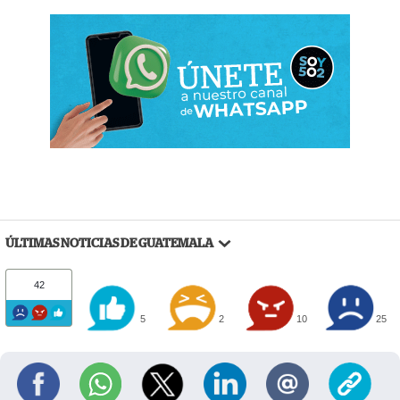
ÚLTIMAS NOTICIAS DE GUATEMALA
42
5
2
10
25