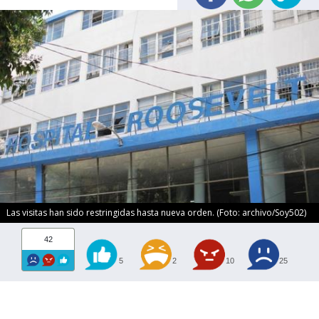
Las visitas han sido restringidas hasta nueva orden. (Foto: archivo/Soy502)
42
5
2
10
25