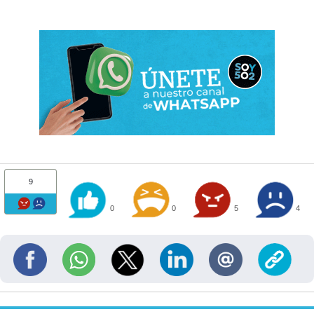
9
0
0
5
4