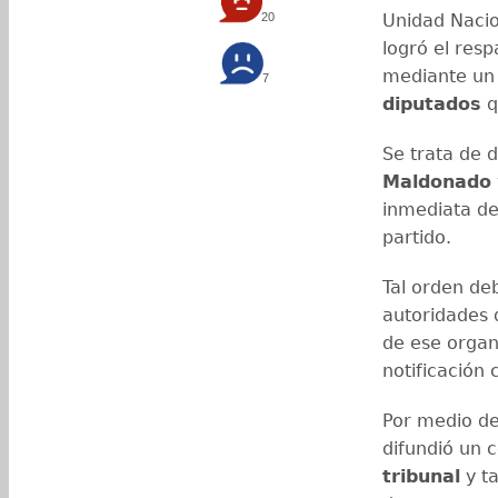
20
Unidad Nacio
logró el resp
mediante un 
7
diputados
q
Se trata de 
Maldonado
inmediata d
partido.
Tal orden de
autoridades 
de ese orga
notificación
Por medio de 
difundió un 
tribunal
y t