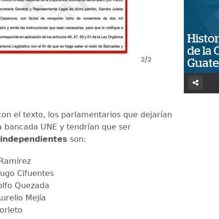
Histor
de la 
Guat
on el texto, los parlamentarios que dejarían
la bancada UNE y tendrían que ser
 independientes
son:
Ramírez
Hugo Cifuentes
olfo Quezada
urelio Mejía
orleto