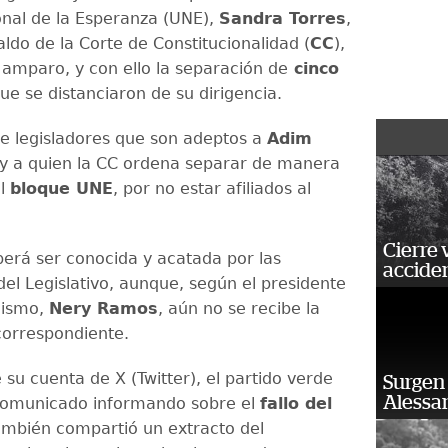
nal de la Esperanza (UNE),
Sandra Torres
,
aldo de la Corte de Constitucionalidad (
CC
),
amparo, y con ello la separación de
cinco
ue se distanciaron de su dirigencia.
de legisladores que son adeptos a
Adim
y a quien la CC ordena separar de manera
el
bloque UNE
, por no estar afiliados al
Cierre 
berá ser conocida y acatada por las
acciden
del Legislativo, aunque, según el presidente
nismo,
Nery Ramos
, aún no se recibe la
 correspondiente.
su cuenta de X (Twitter), el partido verde
Surgen 
Alessan
comunicado informando sobre el
fallo del
ambién compartió un extracto del