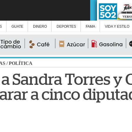
VERS
S
GUATE
DINERO
DEPORTES
FAMA
VIDA Y ESTILO
AS
/
POLÍTICA
a Sandra Torres y
rar a cinco diputa