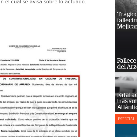
 el cual se avisa sobre lo actuado.
Trágico
falleci
Mejica
Fallece
del Ar
Fatal 
tras su
Atlánti
ESPECIAL