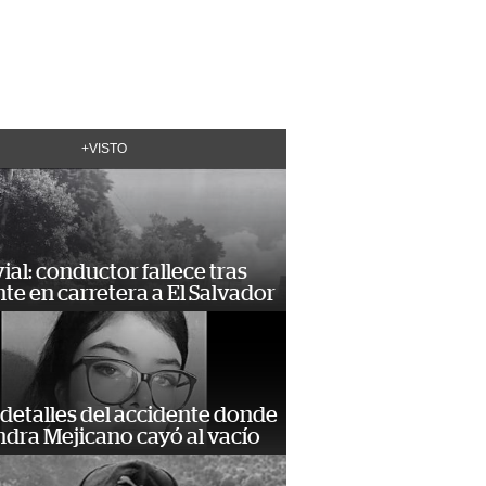
+VISTO
vial: conductor fallece tras
te en carretera a El Salvador
detalles del accidente donde
dra Mejicano cayó al vacío