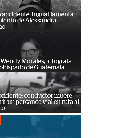
 accidente: Inguat lamenta
miento de Alessandra
no
 Wendy Morales, fotógrafa
zobispado de Guatemala
accidente: conductor muere
frir un percance vial en ruta al
co