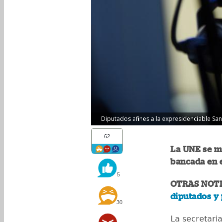
Diputados afines a la expresidenciable San
62
La UNE se ma
bancada en 
5
OTRAS NOTI
diputados y 
30
La secretari