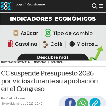
Login
/
Registrarme
NOTICIAS GUATEMALA
/
NOTICIAS
/
POLÍTICA
CC suspende Presupuesto 2026
por vicios durante su aprobación
en el Congreso
Por Carlos Álvarez
30 de diciembre de 2025, 16:49