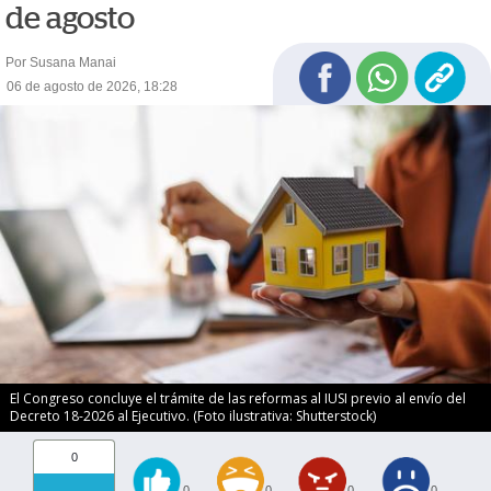
de agosto
Por Susana Manai
06 de agosto de 2026, 18:28
El Congreso concluye el trámite de las reformas al IUSI previo al envío del
Decreto 18-2026 al Ejecutivo. (Foto ilustrativa: Shutterstock)
0
0
0
0
0