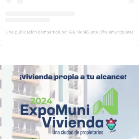
Una publicación compartida por Ale MuniGuate (@alemuniguate)