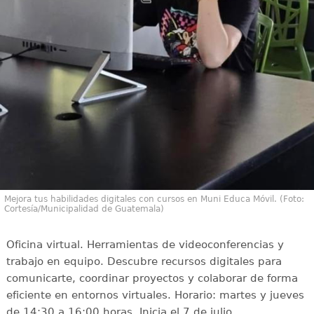
Mejora tus habilidades digitales con cursos en Muni Educa Móvil. (Foto:
Cortesía/Municipalidad de Guatemala)
Oficina virtual. Herramientas de videoconferencias y
trabajo en equipo. Descubre recursos digitales para
comunicarte, coordinar proyectos y colaborar de forma
eficiente en entornos virtuales. Horario: martes y jueves
de 14:30 a 16:00 horas. Inicia el 7 de julio.