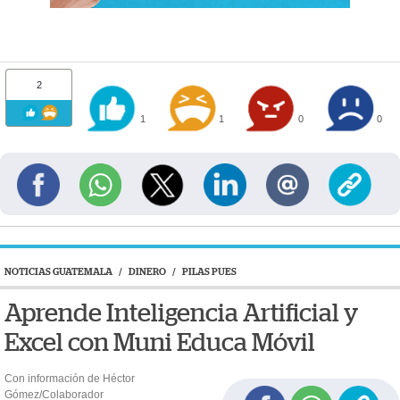
2
1
1
0
0
NOTICIAS GUATEMALA
/
DINERO
/
PILAS PUES
Aprende Inteligencia Artificial y
Excel con Muni Educa Móvil
Con información de Héctor
Gómez/Colaborador