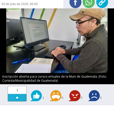
03 de julio de 2026, 06:00
Inscripción abierta para cursos virtuales de la Muni de Guatemala. (Foto:
Cortesía/Municipalidad de Guatemala)
1
1
0
0
0