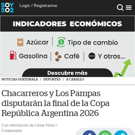
Login
/
Registrarme
NOTICIAS GUATEMALA
/
DEPORTES
/
A CABALLO
Chacarreros y Los Pampas
disputarán la final de la Copa
República Argentina 2026
Con información de César Pérez /
Colaborador