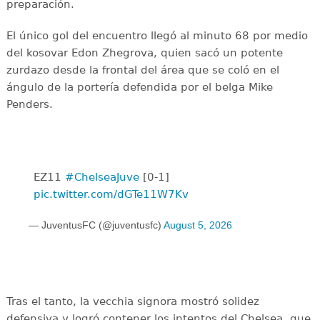
preparación.
El único gol del encuentro llegó al minuto 68 por medio
del kosovar Edon Zhegrova, quien sacó un potente
zurdazo desde la frontal del área que se coló en el
ángulo de la portería defendida por el belga Mike
Penders.
EZ11
#ChelseaJuve
[0-1]
pic.twitter.com/dGTe11W7Kv
— JuventusFC (@juventusfc)
August 5, 2026
Tras el tanto, la vecchia signora mostró solidez
defensiva y logró contener los intentos del Chelsea, que