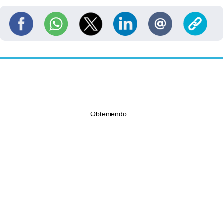
Obteniendo...