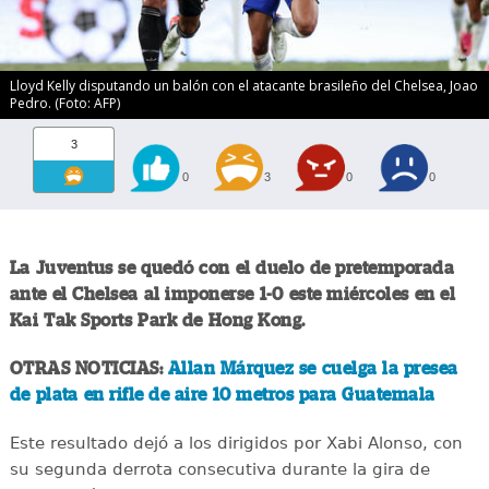
Lloyd Kelly disputando un balón con el atacante brasileño del Chelsea, Joao
Pedro. (Foto: AFP)
3
0
3
0
0
La Juventus se quedó con el duelo de pretemporada
ante el Chelsea al imponerse 1-0 este miércoles en el
Kai Tak Sports Park de Hong Kong.
OTRAS NOTICIAS:
Allan Márquez se cuelga la presea
de plata en rifle de aire 10 metros para Guatemala
Este resultado dejó a los dirigidos por Xabi Alonso, con
su segunda derrota consecutiva durante la gira de