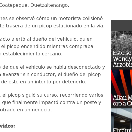
 Coatepeque, Quetzaltenango.
nes se observó cómo un motorista colisionó
te trasera de un picop estacionado en la vía.
acto alertó al dueño del vehículo, quien
 el picop encendido mientras compraba
Esto se
 establecimiento cercano.
Wendy 
Arzobi
e de que el vehículo se había desconectado y
avanzar sin conductor, el dueño del picop
 de este en un intento por detenerlo.
el picop siguió su curso, recorriendo varios
Allan 
 que finalmente impactó contra un poste y
oro a 
otrado en un negocio.
 video:
El cam