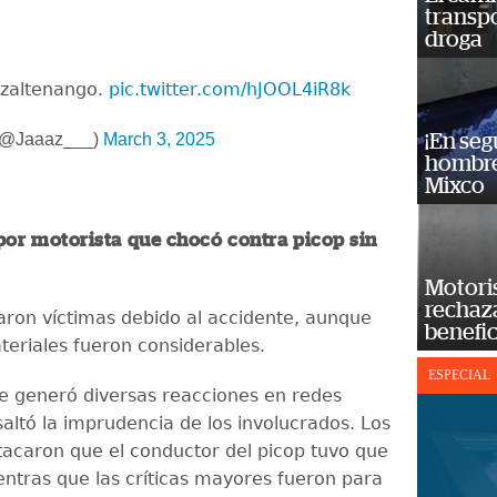
transp
droga
zaltenango.
pic.twitter.com/hJOOL4iR8k
 (@Jaaaz___)
March 3, 2025
¡En se
hombre
Mixco
por motorista que chocó contra picop sin
Motoris
rechaz
aron víctimas debido al accidente, aunque
benefic
teriales fueron considerables.
ESPECIAL
te generó diversas reacciones en redes
saltó la imprudencia de los involucrados. Los
tacaron que el conductor del picop tuvo que
entras que las críticas mayores fueron para