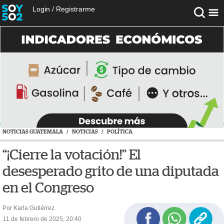
Login
/
Registrarme
NOTICIAS GUATEMALA
/
NOTICIAS
/
POLÍTICA
“¡Cierre la votación!” El
desesperado grito de una diputada
en el Congreso
Por Karla Gutiérrez
11 de febrero de 2025, 20:40