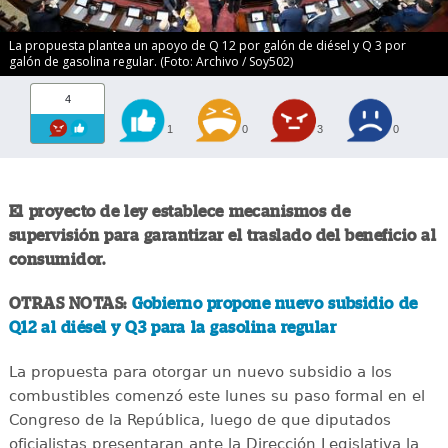
La propuesta plantea un apoyo de Q 12 por galón de diésel y Q 3 por
galón de gasolina regular. (Foto: Archivo / Soy502)
4
1
0
3
0
El proyecto de ley establece mecanismos de
supervisión para garantizar el traslado del beneficio al
consumidor.
OTRAS NOTAS:
Gobierno propone nuevo subsidio de
Q12 al diésel y Q3 para la gasolina regular
La propuesta para otorgar un nuevo subsidio a los
combustibles comenzó este lunes su paso formal en el
Congreso de la República, luego de que diputados
oficialistas presentaran ante la Dirección Legislativa la