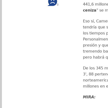
441,6 millon
3
ceniza
" se 
Eso sí, Came
tendría que 
los tiempos 
Personalmen
presión y qu
tremendo ba
pero habrá q
De los 345 m
3', 88 perte
norteameric
millones en 
MIRA: