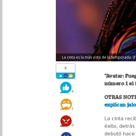
La cinta es la más vista de la temporada. (Fo
8
"Avatar: Fueg
número 1 el 
4
OTRAS NOTI
explican jal
1
La cinta reci
0
éxito, detrás
debutó hace 