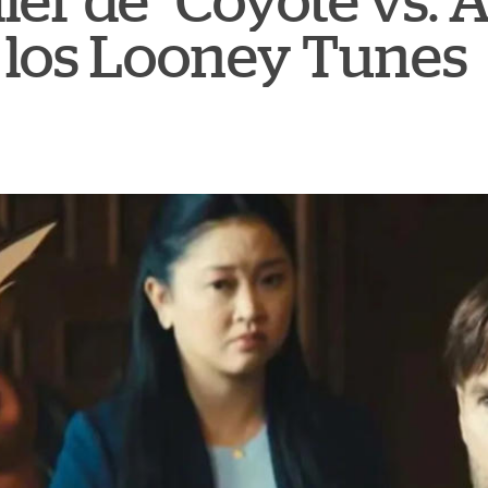
ler de "Coyote vs. 
e los Looney Tunes