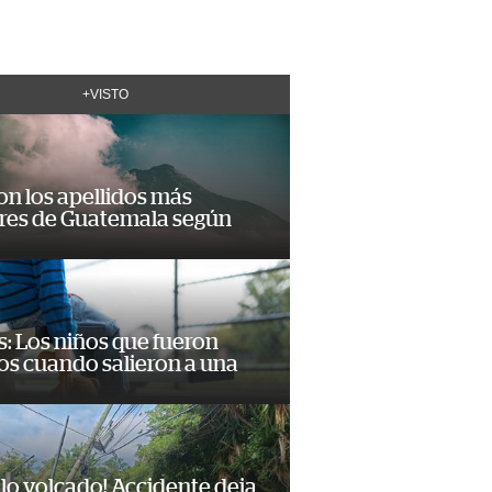
+VISTO
on los apellidos más
res de Guatemala según
: Los niños que fueron
os cuando salieron a una
lo volcado! Accidente deja