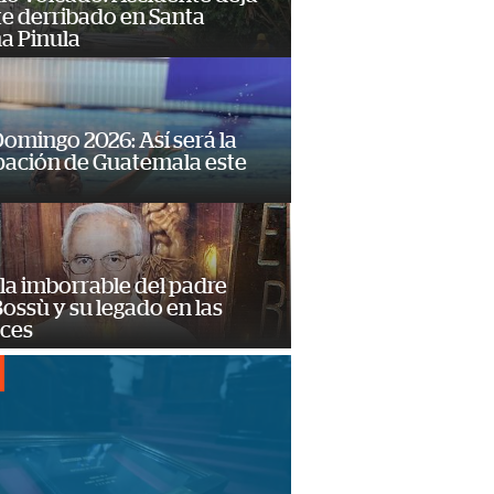
e derribado en Santa
a Pinula
omingo 2026: Así será la
pación de Guatemala este
la imborrable del padre
ossù y su legado en las
ces