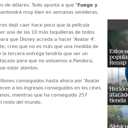
es de dólares. Todo apunta a que "
Fuego y
mantendrá muy bien en semanas venideras.
ron dejó caer hace poco que la película
ser una de las 10 más taquilleras de todos
para que Disney acceda a hacer 'Avatar 4'.
te, creo que no es más que una medida de
Estos s
e la tercera entrega tendría que ser un
popula
tacazo para que no volvamos a Pandora,
Renap
ue estar atentos.
illones conseguidos hasta ahora por 'Avatar
necen a los ingresos conseguidos en los cines
Heridos
atacad
anos, mientras que ha conseguido 257
tienda
el resto del mundo.
¡Vehícu