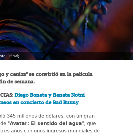
to: Oficial)
o y ceniza" se convirtió en la película
fin de semana.
CIAS:
Diego Boneta y Renata Notni
oneos en concierto de Bad Bunny
bió 345 millones de dólares, con un gran
 de "
Avatar: El sentido del agua
", que
tres años con unos ingresos mundiales de