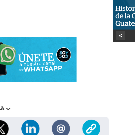
Histor
de la 
Guat
LA