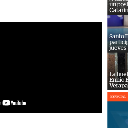
un post
Catarin
Santo D
partici
jueves
La huel
Ennio B
Verapa
ESPECIAL