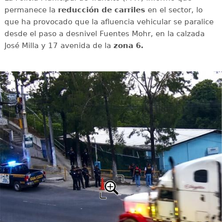
permanece la
reducción de carriles
en el sector, lo
que ha provocado que la afluencia vehicular se paralice
desde el paso a desnivel Fuentes Mohr, en la calzada
José Milla y 17 avenida de la
zona 6.