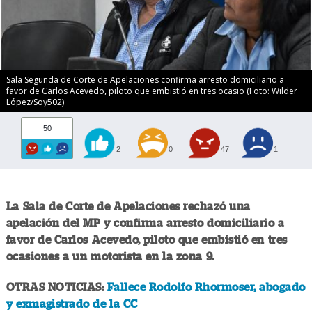
Sala Segunda de Corte de Apelaciones confirma arresto domiciliario a
favor de Carlos Acevedo, piloto que embistió en tres ocasio (Foto: Wilder
López/Soy502)
50
2
0
47
1
La Sala de Corte de Apelaciones rechazó una
apelación del MP y confirma arresto domiciliario a
favor de Carlos Acevedo, piloto que embistió en tres
ocasiones a un motorista en la zona 9.
OTRAS NOTICIAS:
Fallece Rodolfo Rhormoser, abogado
y exmagistrado de la CC