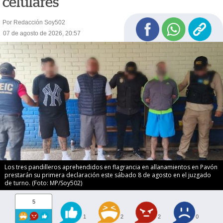
celulares
Por Redacción Soy502
07 de agosto de 2026, 20:57
Los tres pandilleros aprehendidos en flagrancia en allanamientos en Pavón
prestarán su primera declaración este sábado 8 de agosto en el juzgado
de turno. (Foto: MP/Soy502)
5
1
2
2
0