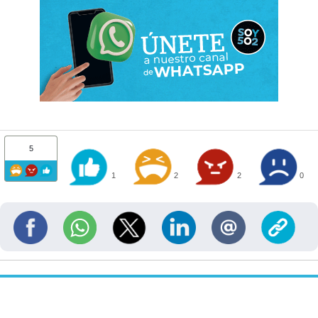
5
1
2
2
0