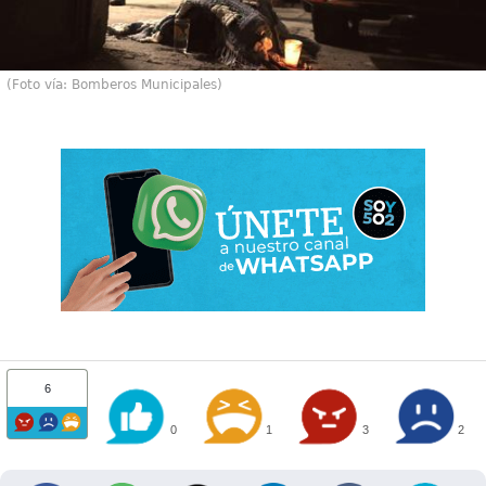
(Foto vía: Bomberos Municipales)
6
0
1
3
2