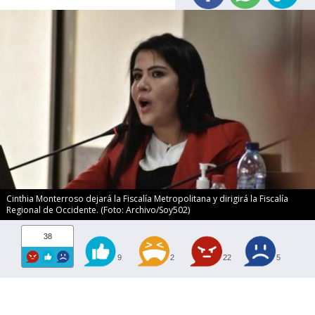
Cinthia Monterroso dejará la Fiscalía Metropolitana y dirigirá la Fiscalía
Regional de Occidente. (Foto: Archivo/Soy502)
38
9
2
22
5