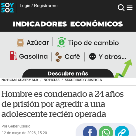
Login
/
Registrarme
NOTICIAS GUATEMALA
/
NOTICIAS
/
SEGURIDAD Y JUSTICIA
Hombre es condenado a 24 años
de prisión por agredir a una
adolescente recién operada
Por Geber Osorio
12 de mayo de 2026, 15:20