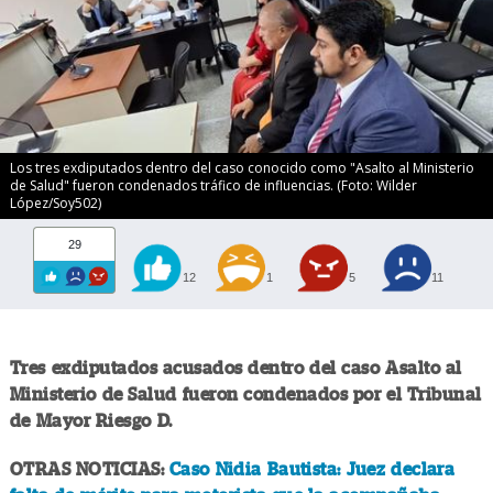
Los tres exdiputados dentro del caso conocido como "Asalto al Ministerio
de Salud" fueron condenados tráfico de influencias. (Foto: Wilder
López/Soy502)
29
12
1
5
11
Tres exdiputados acusados dentro del caso Asalto al
Ministerio de Salud fueron condenados por el Tribunal
de Mayor Riesgo D.
OTRAS NOTICIAS:
Caso Nidia Bautista: Juez declara