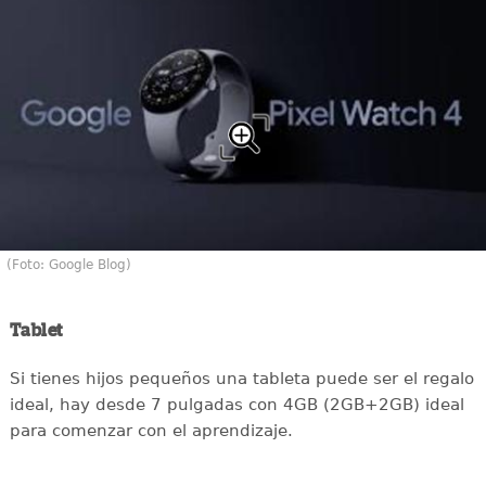
(Foto: Google Blog)
Tablet
Si tienes hijos pequeños una tableta puede ser el regalo
ideal, hay desde 7 pulgadas con 4GB (2GB+2GB) ideal
para comenzar con el aprendizaje.