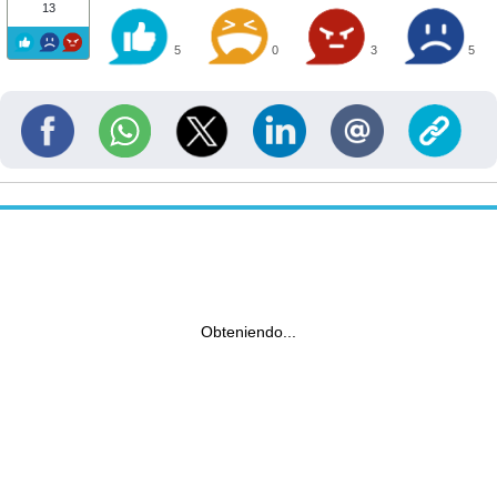
13
5
0
3
5
Obteniendo...