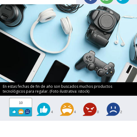
En estas fechas de fin de año son buscados muchos productos
tecnológicos para regalar. (Foto ilustrativa: istock)
10
4
4
0
2