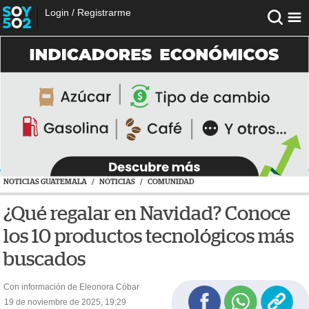
Login
/
Registrarme
NOTICIAS GUATEMALA
/
NOTICIAS
/
COMUNIDAD
¿Qué regalar en Navidad? Conoce
los 10 productos tecnológicos más
buscados
Con información de Eleonora Cóbar
19 de noviembre de 2025, 19:29