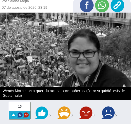
Por Selene Mejía
07 de agosto de 2026, 23:19
Wendy Morales era querida por sus compañeros. (Foto: Arquidiócesis de
Guatemala)
13
5
0
3
5