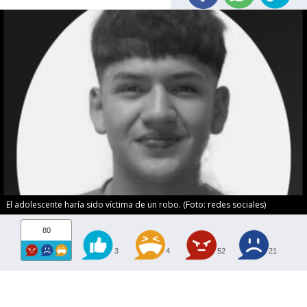
El adolescente haría sido víctima de un robo. (Foto: redes sociales)
80
3
4
52
21