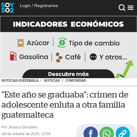
Login
/
Registrarme
NOTICIAS GUATEMALA
/
NOTICIAS
/
COMUNIDAD
"Este año se graduaba": crimen de
adolescente enluta a otra familia
guatemalteca
Por Jessica González
09 de octubre de 2025, 13:55