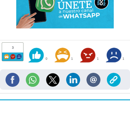
3
0
1
1
1