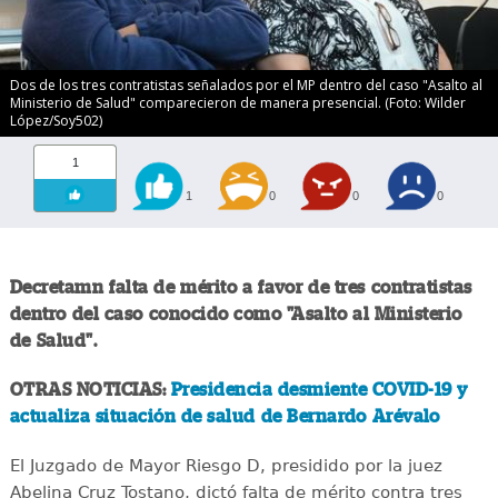
Dos de los tres contratistas señalados por el MP dentro del caso "Asalto al
Ministerio de Salud" comparecieron de manera presencial. (Foto: Wilder
López/Soy502)
1
1
0
0
0
Decretamn falta de mérito a favor de tres contratistas
dentro del caso conocido como "Asalto al Ministerio
de Salud".
OTRAS NOTICIAS:
Presidencia desmiente COVID-19 y
actualiza situación de salud de Bernardo Arévalo
El Juzgado de Mayor Riesgo D, presidido por la juez
Abelina Cruz Tostano, dictó falta de mérito contra tres