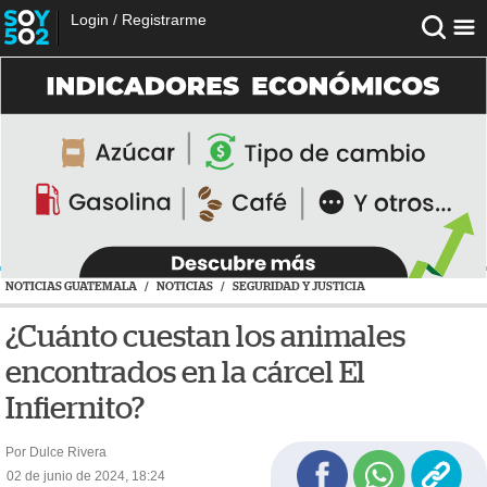
Login
/
Registrarme
NOTICIAS GUATEMALA
/
NOTICIAS
/
SEGURIDAD Y JUSTICIA
¿Cuánto cuestan los animales
encontrados en la cárcel El
Infiernito?
Por Dulce Rivera
02 de junio de 2024, 18:24