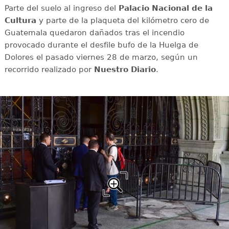
Parte del suelo al ingreso del
Palacio Nacional de la
Cultura
y parte de la plaqueta del kilómetro cero de
Guatemala quedaron dañados tras el incendio
provocado durante el desfile bufo de la Huelga de
Dolores el pasado viernes 28 de marzo, según un
recorrido realizado por
Nuestro Diario
.