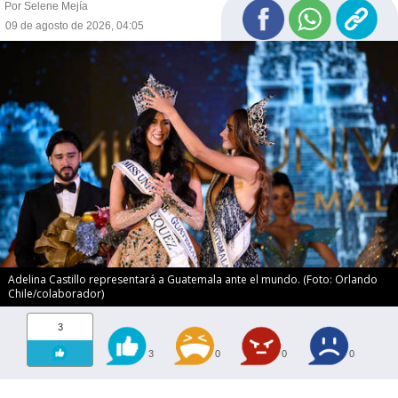
Por Selene Mejía
09 de agosto de 2026, 04:05
Adelina Castillo representará a Guatemala ante el mundo. (Foto: Orlando
Chile/colaborador)
3
3
0
0
0