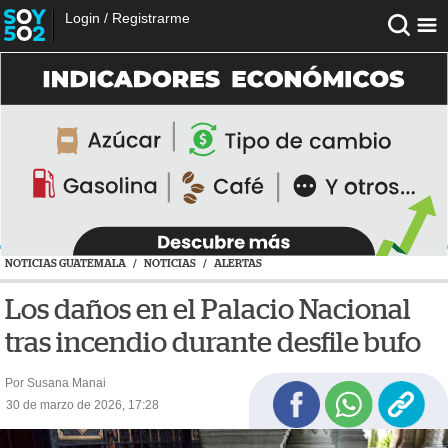
Login
/
Registrarme
NOTICIAS GUATEMALA
/
NOTICIAS
/
ALERTAS
Los daños en el Palacio Nacional
tras incendio durante desfile bufo
Por Susana Manai
30 de marzo de 2026, 17:28