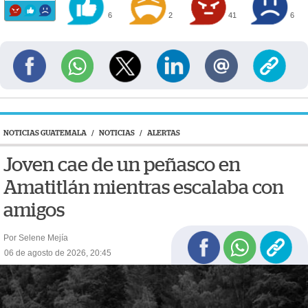
6
2
41
6
NOTICIAS GUATEMALA
/
NOTICIAS
/
ALERTAS
Joven cae de un peñasco en
Amatitlán mientras escalaba con
amigos
Por Selene Mejía
06 de agosto de 2026, 20:45