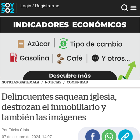
Login
/
Registrarme
NOTICIAS GUATEMALA
/
NOTICIAS
/
COMUNIDAD
Delincuentes saquean iglesia,
destrozan el inmobiliario y
también las imágenes
Por Ericka Cinto
07 de octubre de 2024, 14:07