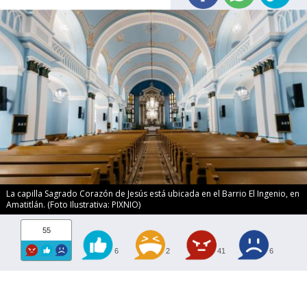
La capilla Sagrado Corazón de Jesús está ubicada en el Barrio El Ingenio, en
Amatitlán. (Foto Ilustrativa: PIXNIO)
55
6
2
41
6