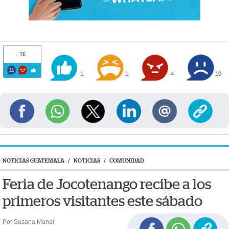
16
1
1
4
10
NOTICIAS GUATEMALA
/
NOTICIAS
/
COMUNIDAD
Feria de Jocotenango recibe a los
primeros visitantes este sábado
Por Susana Manai