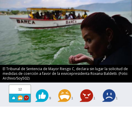
El Tribunal de Sentencia de Mayor Riesgo C, declara sin lugar la solicitud de
medidas de coerción a favor de la exvicepresidenta Roxana Baldetti. (Foto:
Archivo/Soy502)
12
9
1
1
1