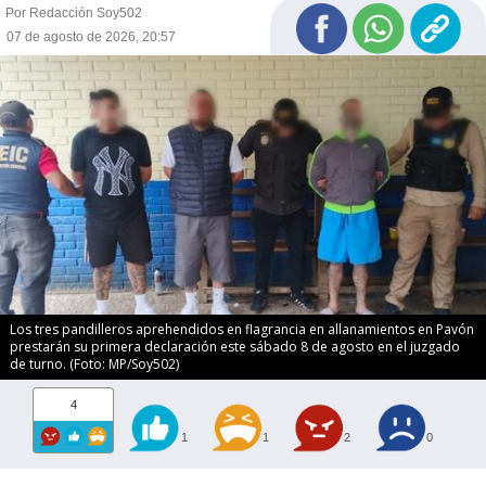
Por Redacción Soy502
07 de agosto de 2026, 20:57
Los tres pandilleros aprehendidos en flagrancia en allanamientos en Pavón
prestarán su primera declaración este sábado 8 de agosto en el juzgado
de turno. (Foto: MP/Soy502)
4
1
1
2
0