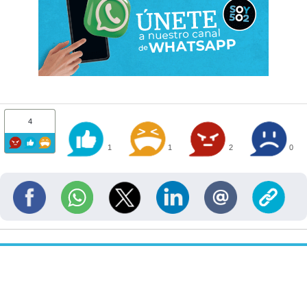
4
1
1
2
0