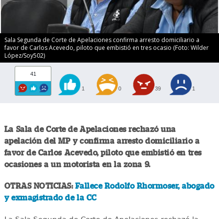
Sala Segunda de Corte de Apelaciones confirma arresto domiciliario a
favor de Carlos Acevedo, piloto que embistió en tres ocasio (Foto: Wilder
López/Soy502)
41
1
0
39
1
La Sala de Corte de Apelaciones rechazó una
apelación del MP y confirma arresto domiciliario a
favor de Carlos Acevedo, piloto que embistió en tres
ocasiones a un motorista en la zona 9.
OTRAS NOTICIAS:
Fallece Rodolfo Rhormoser, abogado
y exmagistrado de la CC