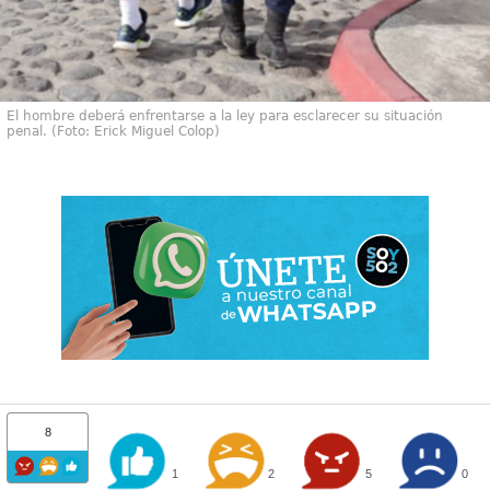
El hombre deberá enfrentarse a la ley para esclarecer su situación
penal. (Foto: Erick Miguel Colop)
8
1
2
5
0