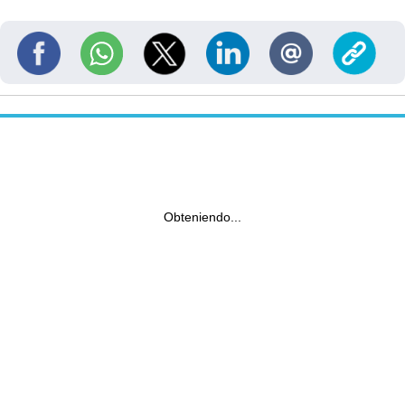
Obteniendo...