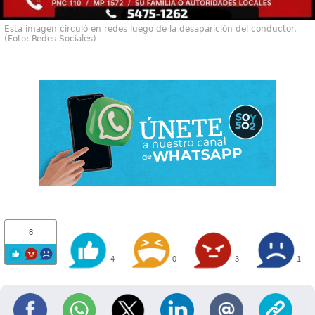
Esta imagen circuló en redes luego de la desaparición del conductor.
(Foto: Redes Sociales)
8
4
0
3
1