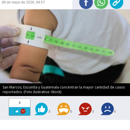
08 de mayo de 2026, 09:57
San Marcos, Escuintla y Guatemala concentran la mayor cantidad de casos
reportados. (Foto ilustrativa: iStock)
6
3
0
3
0