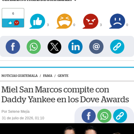
6
3
0
3
0
NOTICIAS GUATEMALA
/
FAMA
/
GENTE
Miel San Marcos compite con
Daddy Yankee en los Dove Awards
Por Selene Mejía
31 de julio de 2026, 01:10