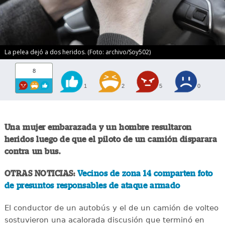
La pelea dejó a dos heridos. (Foto: archivo/Soy502)
8
1
2
5
0
Una mujer embarazada y un hombre resultaron
heridos luego de que el piloto de un camión disparara
contra un bus.
OTRAS NOTICIAS:
Vecinos de zona 14 comparten foto
de presuntos responsables de ataque armado
El conductor de un autobús y el de un camión de volteo
sostuvieron una acalorada discusión que terminó en