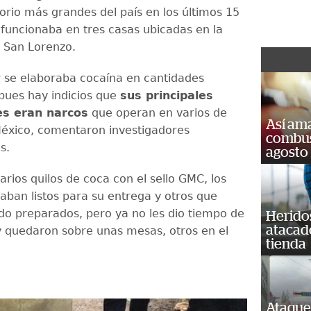
orio más grandes del país en los últimos 15
funcionaba en tres casas ubicadas en la
 San Lorenzo.
r se elaboraba cocaína en cantidades
 pues hay indicios que
sus principales
s eran narcos
que operan en varios de
Así ama
éxico, comentaron investigadores
combust
s.
agosto
rios quilos de coca con el sello GMC, los
taban listos para su entrega y otros que
do preparados, pero ya no les dio tiempo de
Heridos
atacad
y quedaron sobre unas mesas, otros en el
tienda
Ataque