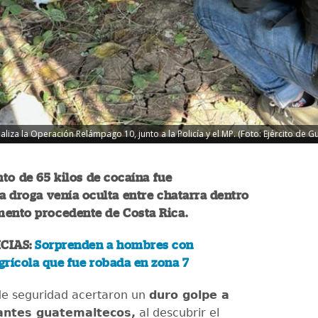
aliza la Operación Relámpago 10, junto a la Policía y el MP. (Foto: Ejército de 
o de 65 kilos de cocaína fue
La droga venía oculta entre chatarra dentro
mento procedente de Costa Rica.
CIAS:
Sorprenden a hombres con
rícola que fue robada en zona 7
de seguridad acertaron un
duro golpe a
cantes guatemaltecos,
al descubrir el