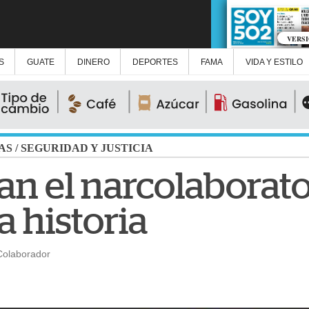
VERS
S
GUATE
DINERO
DEPORTES
FAMA
VIDA Y ESTILO
AS
/
SEGURIDAD Y JUSTICIA
n el narcolaborat
a historia
Colaborador