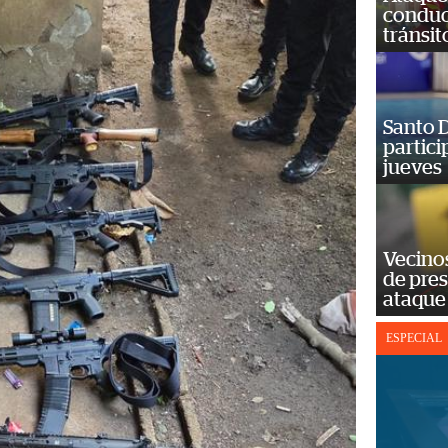
conduct
tránsit
Santo D
partici
jueves
Vecino
de pre
ataque
ESPECIAL