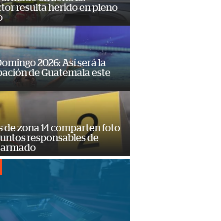
or resulta herido en pleno
o
omingo 2026: Así será la
pación de Guatemala este
s de zona 14 comparten foto
suntos responsables de
 armado