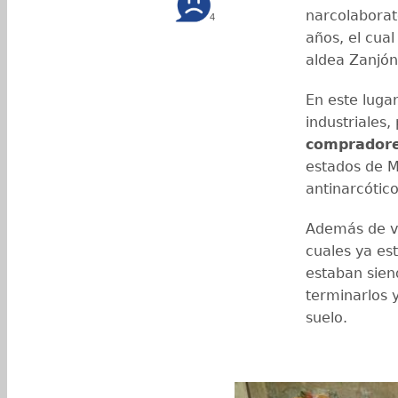
narcolaborat
4
años, el cual
aldea Zanjón
En este luga
industriales,
compradore
estados de M
antinarcótico
Además de va
cuales ya es
estaban sien
terminarlos 
suelo.