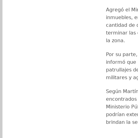
Agregó el Min
inmuebles, e
cantidad de 
terminar las 
la zona.
Por su parte,
informó que 
patrullajes d
militares y a
Según Martíne
encontrados e
Ministerio Pú
podrían exte
brindan la s