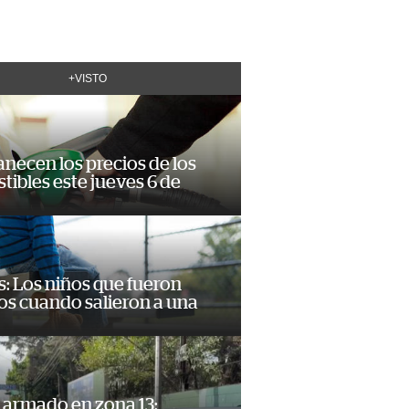
+VISTO
necen los precios de los
ibles este jueves 6 de
: Los niños que fueron
os cuando salieron a una
 armado en zona 13: