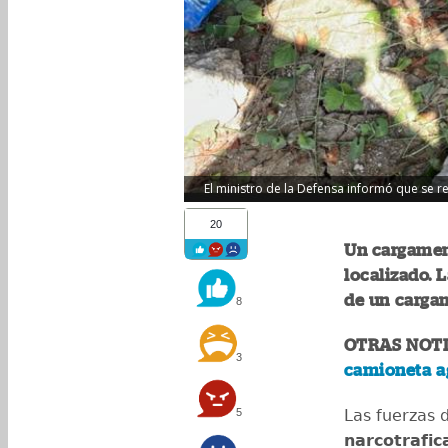
El ministro de la Defensa informó que se re
20
Un cargament
localizado. 
de un carga
8
OTRAS NOTI
3
camioneta ag
5
Las fuerzas 
narcotrafi