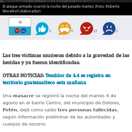
El ataque armado ocurrió la noche del pasado martes. (Foto: Roberto
Morales/Colaborador)
16
0
0
13
3
Las tres víctimas murieron debido a la gravedad de las
heridas y ya fueron identificadas.
OTRAS NOTICIAS:
Temblor de 4.4 se registra en
territorio guatemalteco esta mañana
Una
masacre
se registró la noche del martes 4 de
agosto en el barrio Centro, del municipio de Dolores,
Petén
, dejó como saldo
tres personas fallecidas
,
según información preliminar de las autoridades y
cuerpos de socorro.