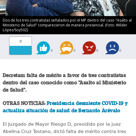
Dos de los tres contratistas señalados por el MP dentro del caso "Asalto al
Ministerio de Salud" comparecieron de manera presencial. (Foto: Wilder
López/Soy502)
0
0
0
0
0
Decretam falta de mérito a favor de tres contratistas
dentro del caso conocido como "Asalto al Ministerio
de Salud".
OTRAS NOTICIAS:
Presidencia desmiente COVID-19 y
actualiza situación de salud de Bernardo Arévalo
El Juzgado de Mayor Riesgo D, presidido por la juez
Abelina Cruz Tostano, dictó falta de mérito contra tres