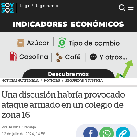
Login
/
Registrarme
NOTICIAS GUATEMALA
/
NOTICIAS
/
SEGURIDAD Y JUSTICIA
Una discusión habría provocado
ataque armado en un colegio de
zona 16
Por Jessica Gramajo
12 de julio de 2024, 14:58