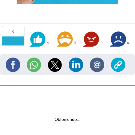
0
0
0
0
0
Obteniendo...