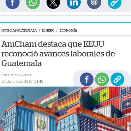
NOTICIAS GUATEMALA
/
DINERO
/
ECONOMÍA
AmCham destaca que EEUU
reconoció avances laborales de
Guatemala
Por Carlos Álvarez
24 de julio de 2026, 14:49