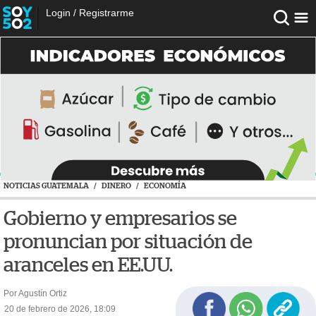
Login
/
Registrarme
NOTICIAS GUATEMALA
/
DINERO
/
ECONOMÍA
Gobierno y empresarios se
pronuncian por situación de
aranceles en EE.UU.
Por Agustín Ortiz
20 de febrero de 2026, 18:09