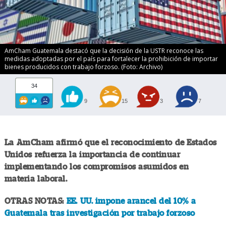
AmCham Guatemala destacó que la decisión de la USTR reconoce las
medidas adoptadas por el país para fortalecer la prohibición de importar
bienes producidos con trabajo forzoso. (Foto: Archivo)
34
9
15
3
7
La AmCham afirmó que el reconocimiento de Estados
Unidos refuerza la importancia de continuar
implementando los compromisos asumidos en
materia laboral.
OTRAS NOTAS:
EE. UU. impone arancel del 10% a
Guatemala tras investigación por trabajo forzoso