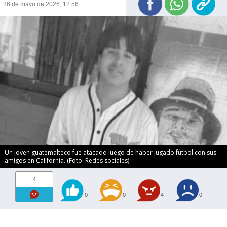
26 de mayo de 2026, 12:56
Un joven guatemalteco fue atacado luego de haber jugado fútbol con sus
amigos en California. (Foto: Redes sociales)
4
0
0
4
0