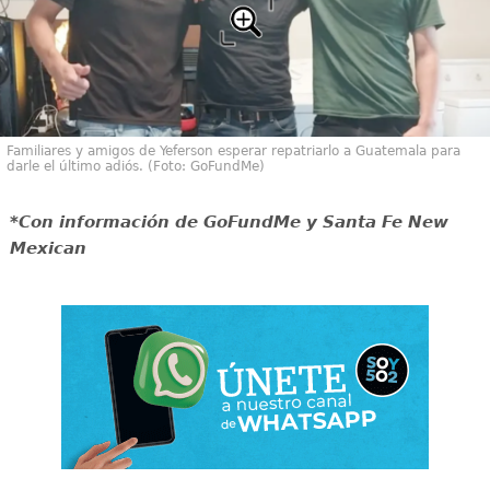
Familiares y amigos de Yeferson esperar repatriarlo a Guatemala para
darle el último adiós. (Foto: GoFundMe)
*Con información de GoFundMe y Santa Fe New
Mexican