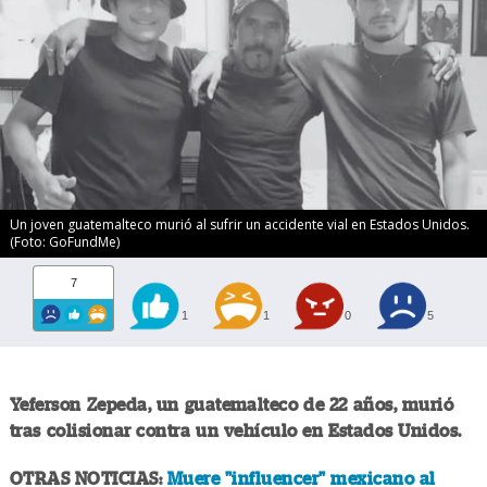
Un joven guatemalteco murió al sufrir un accidente vial en Estados Unidos.
(Foto: GoFundMe)
7
1
1
0
5
Yeferson Zepeda, un guatemalteco de 22 años, murió
tras colisionar contra un vehículo en Estados Unidos.
OTRAS NOTICIAS:
Muere "influencer" mexicano al