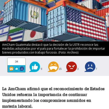
AmCham Guatemala destacó que la decisión de la USTR reconoce las
medidas adoptadas por el país para fortalecer la prohibición de importar
bienes producidos con trabajo forzoso. (Foto: Archivo)
34
9
15
3
7
La AmCham afirmó que el reconocimiento de Estados
Unidos refuerza la importancia de continuar
implementando los compromisos asumidos en
materia laboral.