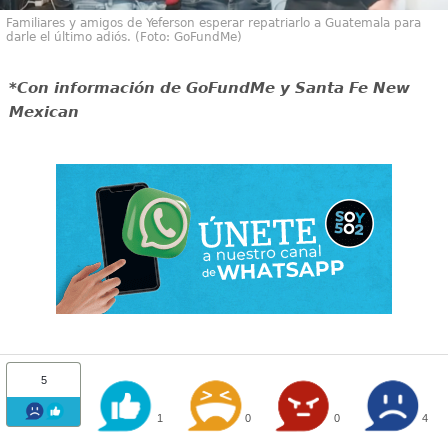
Familiares y amigos de Yeferson esperar repatriarlo a Guatemala para
darle el último adiós. (Foto: GoFundMe)
*Con información de GoFundMe y Santa Fe New
Mexican
5
1
0
0
4