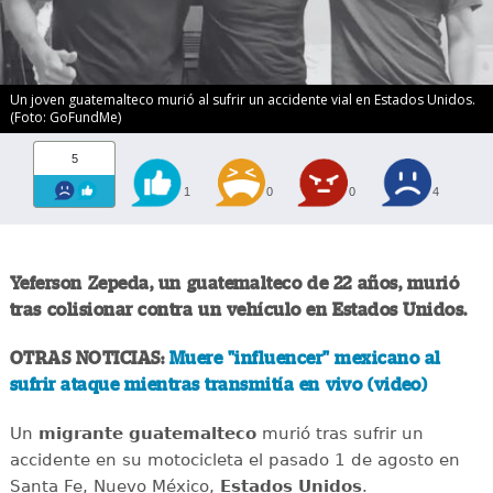
Un joven guatemalteco murió al sufrir un accidente vial en Estados Unidos.
(Foto: GoFundMe)
5
1
0
0
4
Yeferson Zepeda, un guatemalteco de 22 años, murió
tras colisionar contra un vehículo en Estados Unidos.
OTRAS NOTICIAS:
Muere "influencer" mexicano al
sufrir ataque mientras transmitía en vivo (video)
Un
migrante
guatemalteco
murió tras sufrir un
accidente en su motocicleta el pasado 1 de agosto en
Santa Fe, Nuevo México,
Estados
Unidos
.