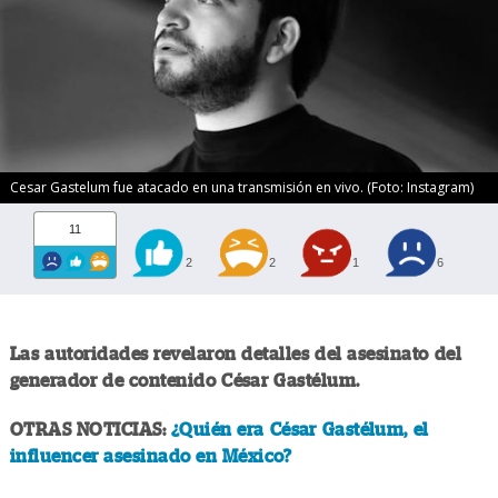
Cesar Gastelum fue atacado en una transmisión en vivo. (Foto: Instagram)
11
2
2
1
6
Las autoridades revelaron detalles del asesinato del
generador de contenido César Gastélum.
OTRAS NOTICIAS:
¿Quién era César Gastélum, el
influencer asesinado en México?