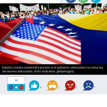
Estados Unidos mantendrá presión si el gobierno venezolano no toma las
decisiones adecuadas. (Foto ilustrativa: gettyimages)
14
4
1
2
7