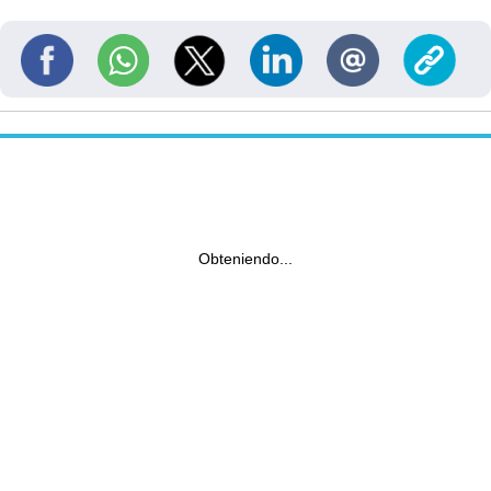
Obteniendo...