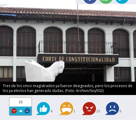
Tres de los cinco magistrados ya fueron designados, pero los procesos de
los ya electos han generado dudas. (Foto: Archivo/Soy502)
23
6
1
13
3