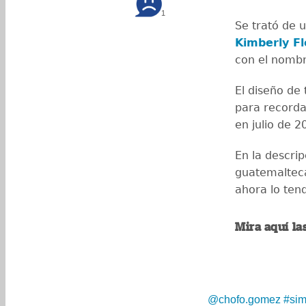
1
Se trató de 
Kimberly Fl
con el nomb
El diseño de 
para recorda
en julio de 
En la descrip
guatemalteca
ahora lo ten
Mira aquí l
@chofo.gomez
#sim