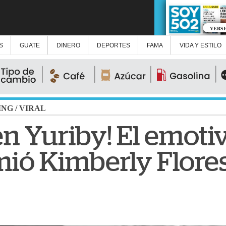
VERS
S
GUATE
DINERO
DEPORTES
FAMA
VIDA Y ESTILO
ING
/
VIRAL
n Yuriby! El emotiv
ió Kimberly Flore