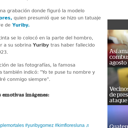
una grabación donde figuró la modelo
ores,
quien presumió que se hizo un tatuaje
re de
Yuriby.
tinta se lo colocó en la parte del hombro,
r a su sobrina
Yuriby
tras haber fallecido
Así ama
2023.
combust
agosto
ción de las fotografías, la famosa
 también indicó: "Yo te puse tu nombre y
dré conmigo siempre".
Vecino
de pre
as emotivas imágenes:
ataque
plemortales
#yuribygomez
#kimfloresluna
♬
Guatem