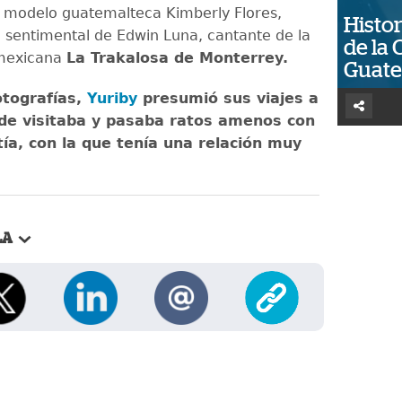
a modelo guatemalteca Kimberly Flores,
Histor
a sentimental de Edwin Luna, cantante de la
de la 
mexicana
La Trakalosa de Monterrey.
Guat
otografías,
Yuriby
presumió sus viajes a
de visitaba y pasaba ratos amenos con
ía, con la que tenía una relación muy
LA