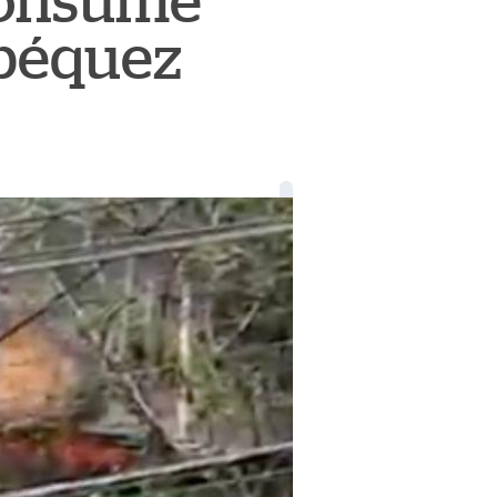
 consume
epéquez