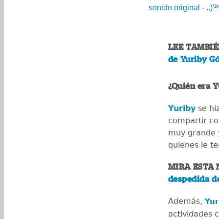
sonido original - ..)'²
LEE TAMBI
de Yuriby G
¿Quién era 
Yuriby
se hi
compartir co
muy grande y
quienes le t
MIRA ESTA 
despedida d
Además,
Yu
actividades 