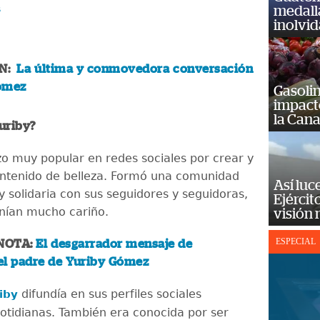
medall
⁵
inolvi
ÉN:
La última y conmovedora conversación
ómez
Gasolin
impact
la Cana
Yuriby?
zo muy popular en redes sociales por crear y
ntenido de belleza. Formó una comunidad
Así luc
 solidaria con sus seguidores y seguidoras,
Ejércit
enían mucho cariño.
visión
ESPECIAL
NOTA:
El desgarrador mensaje de
el padre de Yuriby Gómez
difundía en sus perfiles sociales
riby
cotidianas. También era conocida por ser