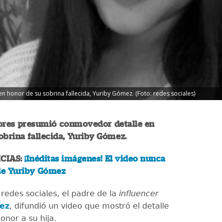
n honor de su sobrina fallecida, Yuriby Gómez. (Foto: redes sociales)
ores presumió conmovedor detalle en
obrina fallecida, Yuriby Gómez.
CIAS:
¡Inéditas imágenes! El video nunca
 de Yuriby Gómez
redes sociales, el padre de la
influencer
ez
, difundió un video que mostró el detalle
onor a su hija.