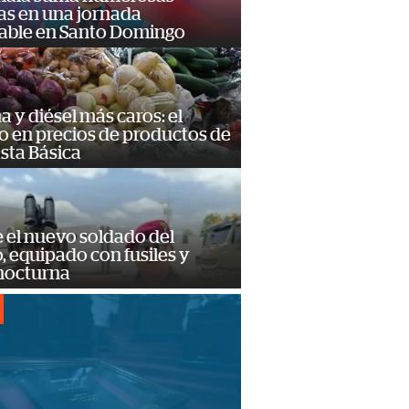
as en una jornada
dable en Santo Domingo
a y diésel más caros: el
o en precios de productos de
sta Básica
e el nuevo soldado del
o, equipado con fusiles y
 nocturna