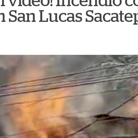
n video! Incendio
n San Lucas Sacat