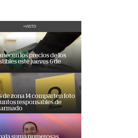
+VISTO
necen los precios de los
ibles este jueves 6 de
s de zona 14 comparten foto
suntos responsables de
 armado
ala suma numerosas