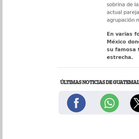
sobrina de l
actual parej
agrupación 
En varias f
México don
su famosa t
estrecha.
ÚLTIMAS NOTICIAS DE GUATEMA