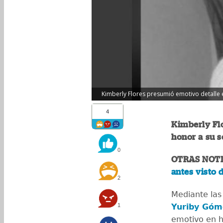
Kimberly Flores presumió emotivo detalle e
4
Kimberly Fl
honor a su s
0
OTRAS NOTI
antes visto
2
Mediante las 
1
Yuriby Góm
emotivo en h