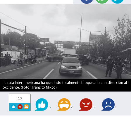
La ruta Interamericana ha quedado totalmente bloqueada con dirección al
occidente. (Foto: Tránsito Mixco)
13
5
2
5
1