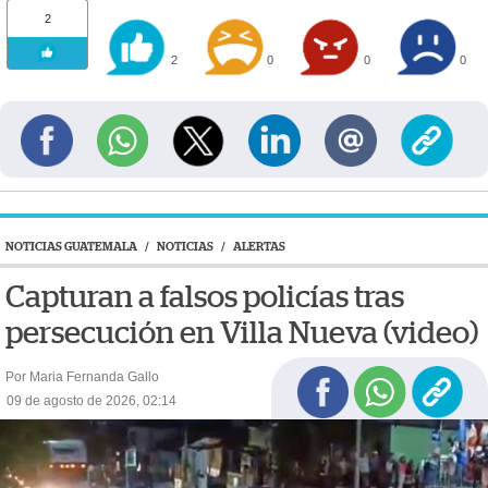
2
2
0
0
0
NOTICIAS GUATEMALA
/
NOTICIAS
/
ALERTAS
Capturan a falsos policías tras
persecución en Villa Nueva (video)
Por Maria Fernanda Gallo
09 de agosto de 2026, 02:14