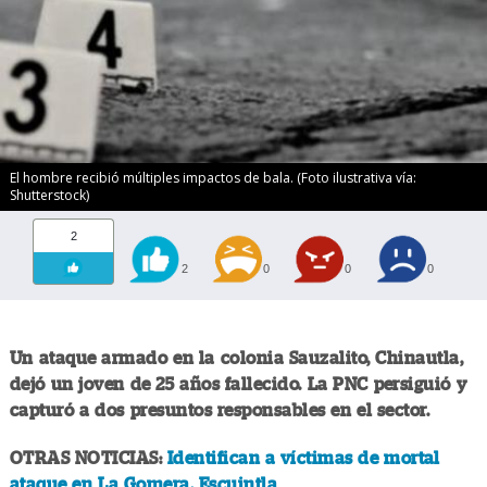
El hombre recibió múltiples impactos de bala. (Foto ilustrativa vía:
Shutterstock)
2
2
0
0
0
Un ataque armado en la colonia Sauzalito, Chinautla,
dejó un joven de 25 años fallecido. La PNC persiguió y
capturó a dos presuntos responsables en el sector.
OTRAS NOTICIAS:
Identifican a víctimas de mortal
ataque en La Gomera, Escuintla