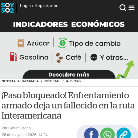
Login
/
Registrarme
NOTICIAS GUATEMALA
/
NOTICIAS
/
ALERTAS
¡Paso bloqueado! Enfrentamiento
armado deja un fallecido en la ruta
Interamericana
Por Geber Osorio
28 de mayo de 2026, 14:24