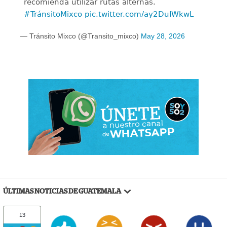
recomienda utilizar rutas alternas.
#TránsitoMixco
pic.twitter.com/ay2DuIWkwL
— Tránsito Mixco (@Transito_mixco)
May 28, 2026
ÚLTIMAS NOTICIAS DE GUATEMALA
13