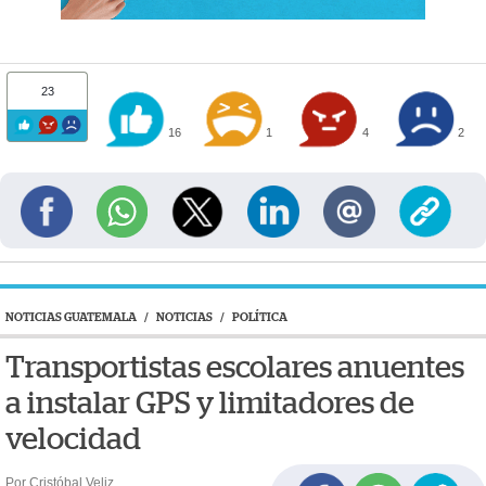
23
16
1
4
2
NOTICIAS GUATEMALA
/
NOTICIAS
/
POLÍTICA
Transportistas escolares anuentes
a instalar GPS y limitadores de
velocidad
Por Cristóbal Veliz