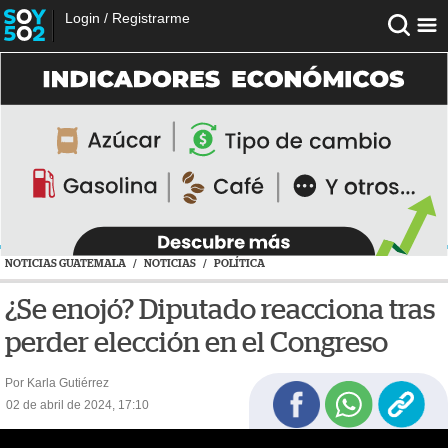
Login
/
Registrarme
NOTICIAS GUATEMALA
/
NOTICIAS
/
POLÍTICA
¿Se enojó? Diputado reacciona tras
perder elección en el Congreso
Por Karla Gutiérrez
02 de abril de 2024, 17:10