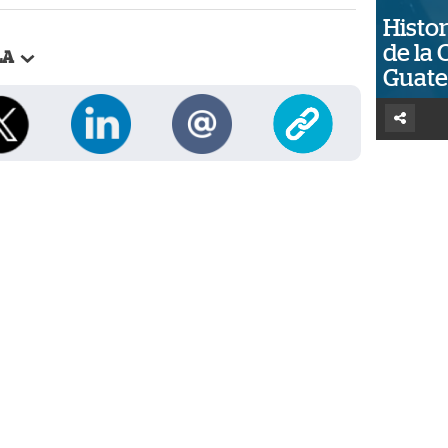
Histor
de la 
LA
Guat