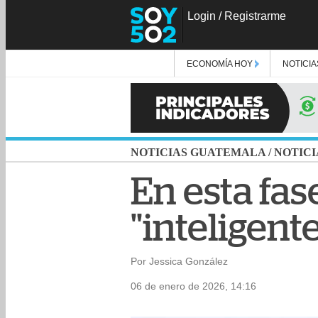
Login
/
Registrarme
ECONOMÍA HOY
NOTICIA
NOTICIAS GUATEMALA
/
NOTICI
En esta fa
"inteligent
Por Jessica González
06 de enero de 2026, 14:16