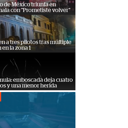
o de México triunfa en
ala con "Prometiste volver"
n a tres pilotos tras múltiple
n en la zona 1
mula: emboscada deja cuatro
dos y una menor herida