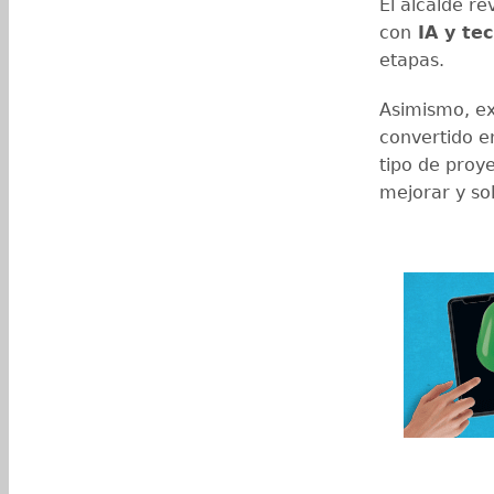
El alcalde r
con
IA y te
etapas.
Asimismo, ex
convertido e
tipo de proye
mejorar y so