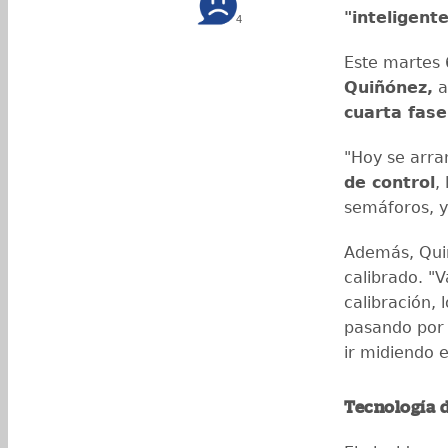
"inteligent
4
Este martes 6
Quiñónez,
a
cuarta fase
"Hoy se arra
de control
,
semáforos, y
Además, Quiñ
calibrado. "
calibración, 
pasando por 
ir midiendo 
Tecnología 