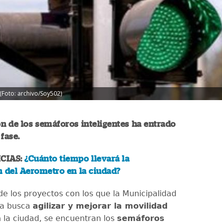
 (Foto: archivo/Soy502)
ón de los semáforos inteligentes ha entrado
fase.
CIAS:
¿Cuánto tiempo llevará la
n del Aerometro en la ciudad?
e los proyectos con los que la Municipalidad
a busca
agilizar y mejorar la movilidad
 la ciudad, se encuentran los
semáforos