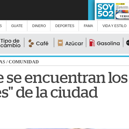
VERS
S
GUATE
DINERO
DEPORTES
FAMA
VIDA Y ESTILO
AS
/
COMUNIDAD
se se encuentran lo
es" de la ciudad