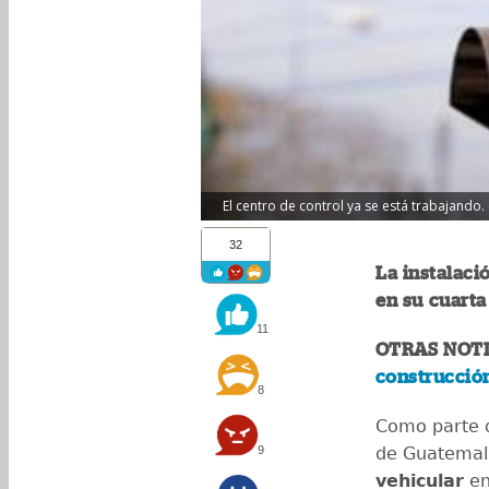
El centro de control ya se está trabajando.
32
La instalaci
en su cuarta 
11
OTRAS NOTI
construcció
8
Como parte d
9
de Guatemal
vehicular
en