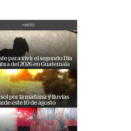
+VISTO
te para vivir el segundo Día
mbra del 2026 en Guatemala
sol por la mañana y lluvias
tarde este 10 de agosto