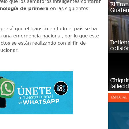
eveló que los semáforos inteligentes contarán
El Tron
cnología de primera
en las siguientes
Guatem
presó que el tránsito en todo el país se ha
n una emergencia nacional, por lo que este
Detiene
ctos se están realizando con el fin de
colisió
lucionar.
Chiqui
falleci
ESPECIAL