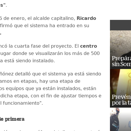
es"
.
 de enero, el alcalde capitalino,
Ricardo
firmó que el sistema ha entrado en su
.
ncó la cuarta fase del proyecto. El
centro
 lugar donde se visualizarán los más de 500
Prepára
a está siendo instalado.
sin So
ónez detalló que el sistema ya está siendo
Vamos en etapas, hay una etapa de
los equipos que ya están instalados, están
dicha etapa, con el fin de ajustar tiempos e
Prevén 
por la 
el funcionamiento".
de primera