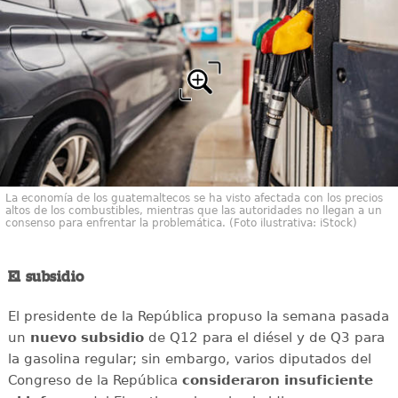
La economía de los guatemaltecos se ha visto afectada con los precios
altos de los combustibles, mientras que las autoridades no llegan a un
consenso para enfrentar la problemática. (Foto ilustrativa: iStock)
El subsidio
El presidente de la República propuso la semana pasada
un
nuevo
subsidio
de Q12 para el diésel y de Q3 para
la gasolina regular; sin embargo, varios diputados del
Congreso de la República
consideraron
insuficiente