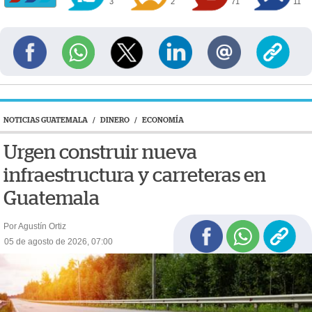
3
2
71
11
NOTICIAS GUATEMALA
/
DINERO
/
ECONOMÍA
Urgen construir nueva
infraestructura y carreteras en
Guatemala
Por Agustín Ortiz
05 de agosto de 2026, 07:00