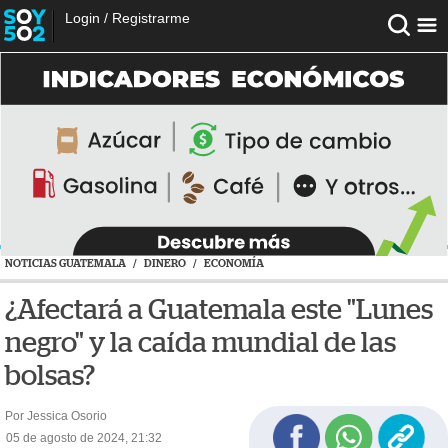
Login
/
Registrarme
NOTICIAS GUATEMALA
/
DINERO
/
ECONOMÍA
¿Afectará a Guatemala este "Lunes
negro" y la caída mundial de las
bolsas?
Por Jessica Osorio
05 de agosto de 2024, 21:32