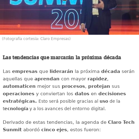
(Fotografía cortesía: Claro Empresas)
Las tendencias que marcarán la próxima década
Las
empresas
que
liderarán
la próxima
década
serán
aquellas que
aprendan
con mayor
rapidez
,
automaticen
mejor sus
procesos
,
protejan
sus
operaciones
y conviertan los
datos
en
decisiones
estratégicas.
Esto será posible gracias al
uso
de la
t
ecnología
y a los avances del entorno digital.
Derivado de estas tendencias, la agenda de
Claro Tech
Sunmit
abordó
cinco ejes
, estos fueron: