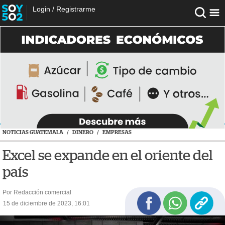
Login
/
Registrarme
NOTICIAS GUATEMALA
/
DINERO
/
EMPRESAS
Excel se expande en el oriente del
país
Por Redacción comercial
15 de diciembre de 2023, 16:01