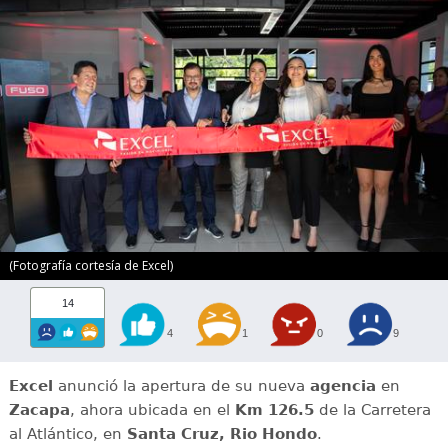
(Fotografía cortesía de Excel)
14
4
1
0
9
Excel
anunció la apertura de su nueva
agencia
en
Zacapa
, ahora ubicada en el
Km 126.5
de la Carretera
al Atlántico, en
Santa Cruz, Rio Hondo
.