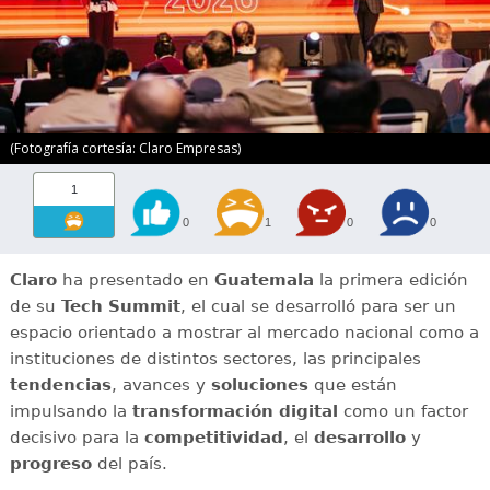
(Fotografía cortesía: Claro Empresas)
1
0
1
0
0
Claro
ha presentado en
Guatemala
la primera edición
de su
Tech Summit
, el cual se desarrolló para ser un
espacio orientado a mostrar al mercado nacional como a
instituciones de distintos sectores, las principales
tendencias
, avances y
soluciones
que están
impulsando la
transformación digital
como un factor
decisivo para la
competitividad
, el
desarrollo
y
progreso
del país.