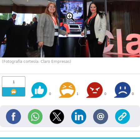
(Fotografía cortesía: Claro Empresas)
1
0
1
0
0